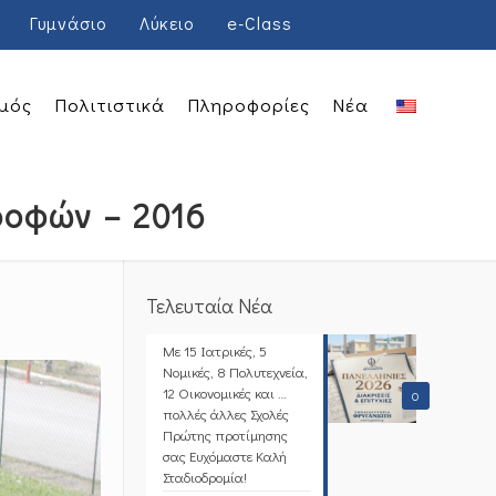
Γυμνάσιο
Λύκειο
e-Class
μός
Πολιτιστικά
Πληροφορίες
Νέα
οφών – 2016
Τελευταία Νέα
Με 15 Ιατρικές, 5
Νομικές, 8 Πολυτεχνεία,
12 Οικονομικές και …
0
πολλές άλλες Σχολές
Πρώτης προτίμησης
σας Ευχόμαστε Καλή
Σταδιοδρομία!