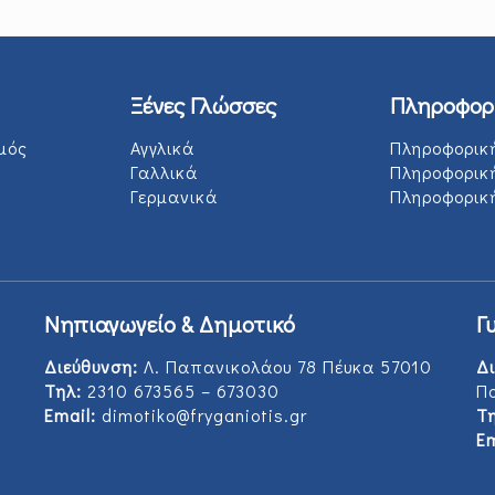
Ξένες Γλώσσες
Πληροφορ
μός
Αγγλικά
Πληροφορικ
Γαλλικά
Πληροφορικ
Γερμανικά
Πληροφορική
Νηπιαγωγείο & Δημοτικό
Γ
Διεύθυνση:
Λ. Παπανικολάου 78 Πέυκα 57010
Δι
Τηλ:
2310 673565 – 673030
Π
Email:
dimotiko@fryganiotis.gr
Τη
Em