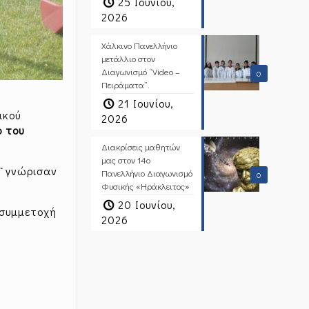
25 Ιουνίου,
2026
Χάλκινο Πανελλήνιο
μετάλλιο στον
Διαγωνισμό “Video –
0
Πειράματα”.
21 Ιουνίου,
ικού
2026
ο του
Διακρίσεις μαθητών
μας στον 14ο
¨
γνώρισαν
Πανελλήνιο Διαγωνισμό
0
Φυσικής «Ηράκλειτος»
20 Ιουνίου,
 συμμετοχή
2026