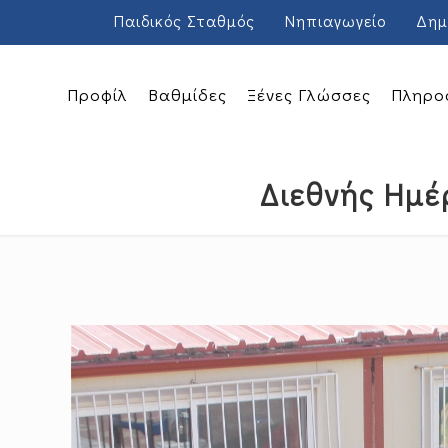
Παιδικός Σταθμός
Νηπιαγωγείο
Δημ
Προφίλ
Βαθμίδες
Ξένες Γλώσσες
Πληρο
Διεθνής Ημ