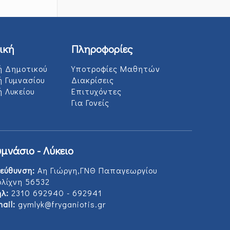
ική
Πληροφορίες
ή Δημοτικού
Υποτροφίες Μαθητών
ή Γυμνασίου
Διακρίσεις
 Λυκείου
Επιτυχόντες
Για Γονείς
υμνάσιο - Λύκειο
εύθυνση:
Αη Γιώργη,ΓΝΘ Παπαγεωργίου
ολίχνη 56532
λ:
2310 692940 - 692941
ail:
gymlyk@fryganiotis.gr