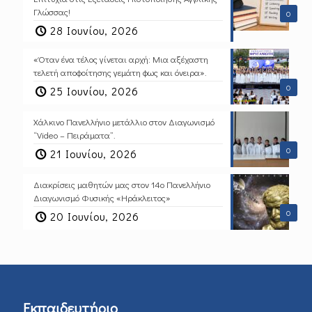
Γλώσσας!
0
28 Ιουνίου, 2026
«Όταν ένα τέλος γίνεται αρχή: Μια αξέχαστη
τελετή αποφοίτησης γεμάτη φως και όνειρα».
0
25 Ιουνίου, 2026
Χάλκινο Πανελλήνιο μετάλλιο στον Διαγωνισμό
“Video – Πειράματα”.
0
21 Ιουνίου, 2026
Διακρίσεις μαθητών μας στον 14ο Πανελλήνιο
Διαγωνισμό Φυσικής «Ηράκλειτος»
0
20 Ιουνίου, 2026
Εκπαιδευτήριο