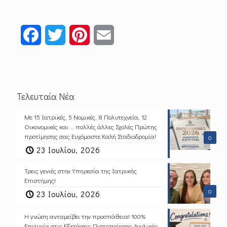
Facebook
Twitter
Pinterest
Email
Τελευταία Νέα
Με 15 Ιατρικές, 5 Νομικές, 8 Πολυτεχνεία, 12
Οικονομικές και … πολλές άλλες Σχολές Πρώτης
προτίμησης σας Ευχόμαστε Καλή Σταδιοδρομία!
0
23 Ιουλίου, 2026
Τρεις γενιές στην Υπηρεσία της Ιατρικής
Επιστήμης!
0
23 Ιουλίου, 2026
Η γνώση ανταμείβει την προσπάθεια! 100%
Επιτυχία στις Εξετάσεις Πιστοποίησης Αγγλικής