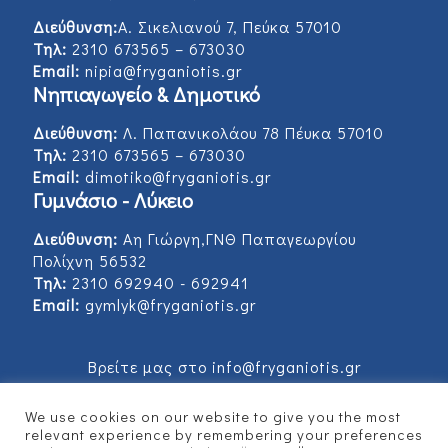
Διεύθυνση:
Α. Σικελιανού 7, Πεύκα 57010
Τηλ:
2310 673565 – 673030
Email:
nipia@fryganiotis.gr
Νηπιαγωγείο & Δημοτικό
Διεύθυνση:
Λ. Παπανικολάου 78 Πέυκα 57010
Τηλ:
2310 673565 – 673030
Email:
dimotiko@fryganiotis.gr
Γυμνάσιο - Λύκειο
Διεύθυνση:
Αη Γιώργη,ΓΝΘ Παπαγεωργίου
Πολίχνη 56532
Τηλ:
2310 692940 - 692941
Email:
gymlyk@fryganiotis.gr
Βρείτε μας στο info@fryganiotis.gr
We use cookies on our website to give you the most
relevant experience by remembering your preferences