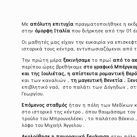
Με
απόλυτη επιτυχία
πραγματοποιήθηκε η εκ
στην
όμορφη Ιταλία
που διήρκησε από την 01 έω
Οι μαθητές μας είχαν την ευκαιρία να επισκεφ
ιστορικά τους κέντρα, εντυπωσιαζόμενοι από τ
Την πρώτη μέρα
ξεκινήσαμε
το πρωί
από το αε
περίπου ώρες βρεθήκαμε
στο γραφικό Μπέργκα
και της Ιουλιέτας, η απίστευτα ρομαντική Βερ
και των καναλιών ,
τη μαγευτική Βενετία .
Ξεν
επιβλητικό ναό, στο παλάτι των Δόγηδων , στ
Γεωργίου.
Επόμενος σταθμός
ήταν η πόλη των Μεδίκων κ
στο ιστορικό της κέντρο , όπου θαυμάσαμε τον
τρούλο του Μπρουνελέσκι , το παλάτσο Βέκκιο 
λόφο του Μιχαήλ Άγγελου .
Ακολούθησε η πανοραμική ξενάγηση
στην πόλη 