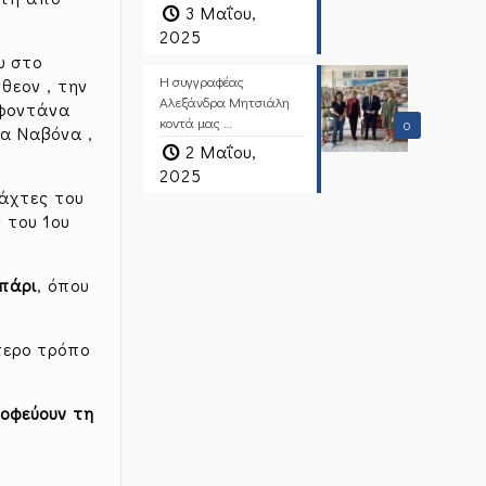
3 Μαΐου,
2025
υ στο
Η συγγραφέας
θεον , την
Αλεξάνδρα Μητσιάλη
 φοντάνα
κοντά μας …
0
σα Ναβόνα ,
2 Μαΐου,
2025
τάχτες του
 του 1ου
πάρι
, όπου
τερο τρόπο
ροφεύουν τη