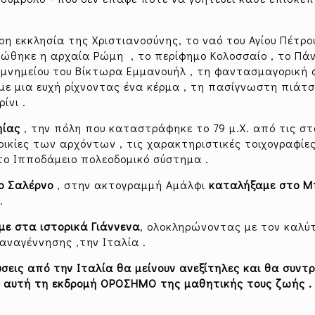
η εκκλησία της Χριστιανοσύνης, το ναό του Αγίου Πέτρο
ιώθηκε η αρχαία Ρώμη , το περίφημο Κολοσσαίο , το Πάν
ο μνημείου του Βίκτωρα Εμμανουήλ , τη φαντασμαγορική
υμε μια ευχή ρίχνοντας ένα κέρμα , τη πασίγνωστη πιάτ
ίνι .
ηίας
, την πόλη που καταστράφηκε το 79 μ.Χ. από τις σ
οικίες των αρχόντων , τις χαρακτηριστικές τοιχογραφίες
το Ιπποδάμειο πολεοδομικό σύστημα .
ο Σαλέρνο
, στην ακτογραμμή Αμάλφι
καταλήξαμε στο Μ
.
με στα ιστορικά Γιάννενα
, ολοκληρώνοντας με τον καλύ
αναγέννησης ,την Ιταλία .
εύσεις από την Ιταλία θα μείνουν ανεξίτηλες και θα συντ
 αυτή τη εκδρομή ΟΡΟΣΗΜΟ της μαθητικής τους ζωής .