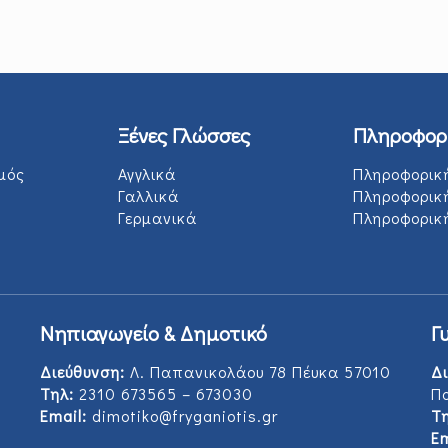
Ξένες Γλώσσες
Πληροφορ
μός
Αγγλικά
Πληροφορικ
Γαλλικά
Πληροφορικ
Γερμανικά
Πληροφορική
Νηπιαγωγείο & Δημοτικό
Γ
Διεύθυνση:
Λ. Παπανικολάου 78 Πέυκα 57010
Δι
Τηλ:
2310 673565 – 673030
Π
Email:
dimotiko@fryganiotis.gr
Τη
Em