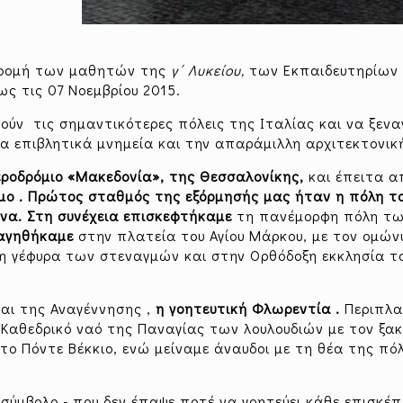
δρομή των μαθητών της
γ΄ Λυκείου,
των Εκπαιδευτηρίων 
ς τις 07 Νοεμβρίου 2015.
τούν τις σημαντικότερες πόλεις της Ιταλίας και να ξεν
α επιβλητικά μνημεία και την απαράμιλλη αρχιτεκτονικ
ροδρόμιο «Μακεδονία», της Θεσσαλονίκης,
και έπειτα α
μο .
Πρώτος σταθμός της εξόρμησής μας ήταν η πόλη τ
όνα.
Στη συνέχεια επισκεφτήκαμε
τη πανέμορφη πόλη τ
αγηθήκαμε
στην πλατεία του Αγίου Μάρκου, με τον ομών
η γέφυρα των στεναγμών και στην Ορθόδοξη εκκλησία το
αι της Αναγέννησης ,
η γοητευτική Φλωρεντία .
Περιπλ
 Καθεδρικό ναό της Παναγίας των λουλουδιών με τον ξα
,το Πόντε Βέκκιο, ενώ μείναμε άναυδοι με τη θέα της πό
σύμβολο - που δεν έπαψε ποτέ να γοητεύει κάθε επισκέ