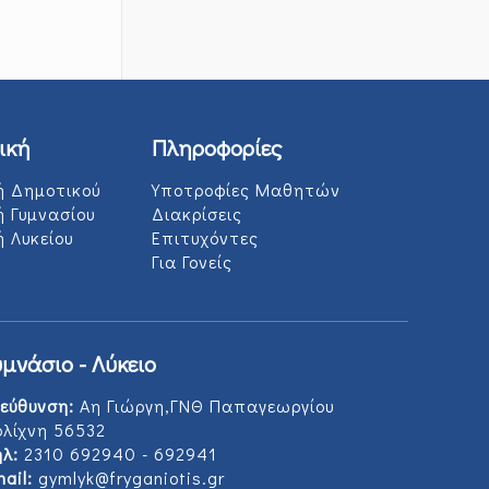
ική
Πληροφορίες
ή Δημοτικού
Υποτροφίες Μαθητών
ή Γυμνασίου
Διακρίσεις
 Λυκείου
Επιτυχόντες
Για Γονείς
υμνάσιο - Λύκειο
εύθυνση:
Αη Γιώργη,ΓΝΘ Παπαγεωργίου
ολίχνη 56532
λ:
2310 692940 - 692941
ail:
gymlyk@fryganiotis.gr