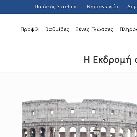
Παιδικός Σταθμός
Νηπιαγωγείο
Δημ
Προφίλ
Βαθμίδες
Ξένες Γλώσσες
Πληρο
Η Εκδρομή 