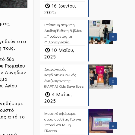
16 Ιουνίου,
2025
μας,
Επίσκεψη στην 21η
Διεθνή Έκθεση Βιβλίου
…Προάγοντας τη
0
αγηθούν στα
Φιλαναγνωσία!
ή τους.
10 Μαΐου,
2025
πό δύο
ου Ρωμαίου
Διαγωνισμός
ων Δόγηδων
Καρδιοπνευμονικής
υμο
Αναζωογόνησης
0
υ Αγίου
(ΚΑΡΠΑ) Kids Save lives!
4 Μαΐου,
2025
ανηθήκαμε
κουστό
Μουσικό αφιέρωμα
λης από το
στους συνθέτες Γιάννη
Σπανό και Μίμη
0
Πλέσσα.
πτη από