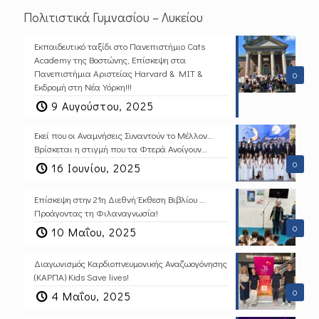
Πολιτιστικά Γυμνασίου – Λυκείου
Εκπαιδευτικό ταξίδι στο Πανεπιστήμιο Cats
Academy της Βοστώνης, Επίσκεψη στα
Πανεπιστήμια Αριστείας Harvard & MIT &
0
Εκδρομή στη Νέα Υόρκη!!!
9 Αυγούστου, 2025
Εκεί που οι Αναμνήσεις Συναντούν το Μέλλον…
Βρίσκεται η στιγμή που τα Φτερά Ανοίγουν…
0
16 Ιουνίου, 2025
Επίσκεψη στην 21η Διεθνή Έκθεση Βιβλίου …
Προάγοντας τη Φιλαναγνωσία!
0
10 Μαΐου, 2025
Διαγωνισμός Καρδιοπνευμονικής Αναζωογόνησης
(ΚΑΡΠΑ) Kids Save lives!
0
4 Μαΐου, 2025