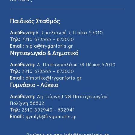
Παιδικός Σταθμός
Διεύθυνση:
Α. Σικελιανού 7, Πεύκα 57010
Τηλ:
2310 673565 – 673030
Email:
nipia@fryganiotis.gr
Νηπιαγωγείο & Δημοτικό
Διεύθυνση:
Λ. Παπανικολάου 78 Πέυκα 57010
Τηλ:
2310 673565 – 673030
Email:
dimotiko@fryganiotis.gr
Γυμνάσιο - Λύκειο
Διεύθυνση:
Αη Γιώργη,ΓΝΘ Παπαγεωργίου
Πολίχνη 56532
Τηλ:
2310 692940 - 692941
Email:
gymlyk@fryganiotis.gr
Βρείτε μας στο info@fryganiotis.gr