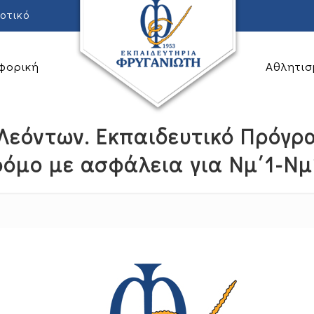
οτικό
φορική
Αθλητισ
Λεόντων. Εκπαιδευτικό Πρόγ
όμο με ασφάλεια για Νμ΄1-Νμ΄