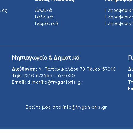
μός
Αγγλικά
Πληροφορικ
Γαλλικά
Πληροφορικ
Γερμανικά
Πληροφορική
Νηπιαγωγείο & Δημοτικό
Γ
Διεύθυνση:
Λ. Παπανικολάου 78 Πέυκα 57010
Δι
Τηλ:
2310 673565 – 673030
Π
Email:
dimotiko@fryganiotis.gr
Τη
Em
Βρείτε μας στο info@fryganiotis.gr