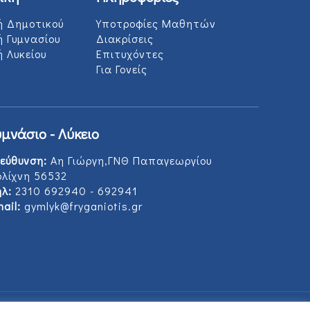
ή Δημοτικού
Υποτροφίες Μαθητών
ή Γυμνασίου
Διακρίσεις
 Λυκείου
Επιτυχόντες
Για Γονείς
υμνάσιο - Λύκειο
εύθυνση:
Αη Γιώργη,ΓΝΘ Παπαγεωργίου
ολίχνη 56532
λ:
2310 692940 - 692941
ail:
gymlyk@fryganiotis.gr