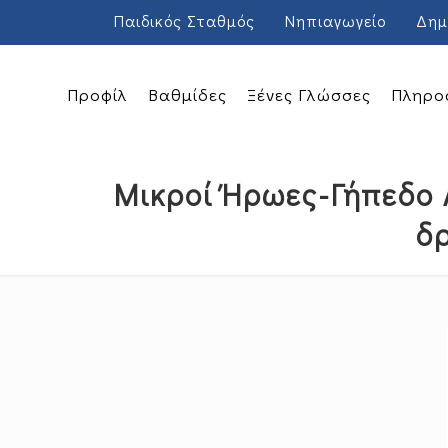
Παιδικός Σταθμός
Νηπιαγωγείο
Δημ
Προφίλ
Βαθμίδες
Ξένες Γλώσσες
Πληρο
Μικροί Ήρωες-Γήπεδο 
δρ