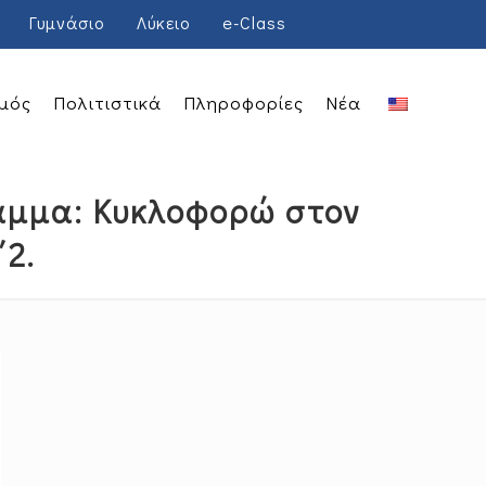
Γυμνάσιο
Λύκειο
e-Class
μός
Πολιτιστικά
Πληροφορίες
Νέα
ραμμα: Κυκλοφορώ στον
2.