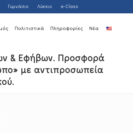
Γυμνάσιο
Λύκειο
e-Class
μός
Πολιτιστικά
Πληροφορίες
Νέα
δων & Εφήβων. Προσφορά
ρωπο» με αντιπροσωπεία
κού.