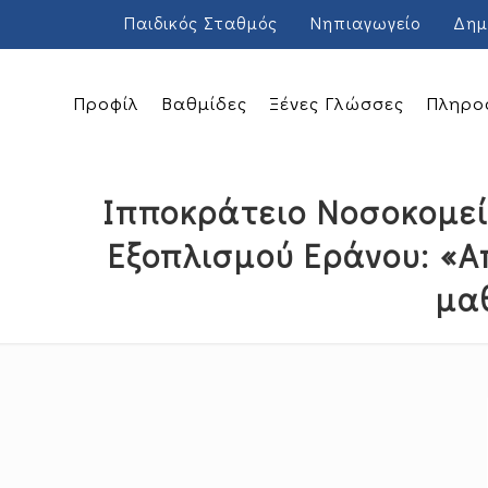
Παιδικός Σταθμός
Νηπιαγωγείο
Δημ
Προφίλ
Βαθμίδες
Ξένες Γλώσσες
Πληρο
Ιπποκράτειο Νοσοκομεί
Εξοπλισμού Εράνου: «Α
μαθ