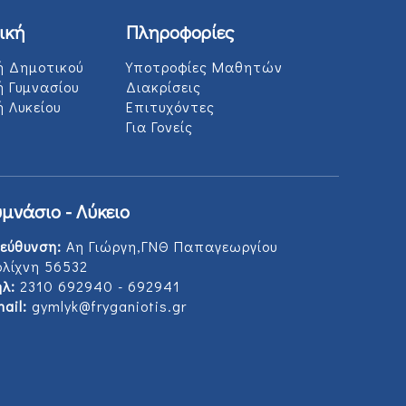
ική
Πληροφορίες
ή Δημοτικού
Υποτροφίες Μαθητών
ή Γυμνασίου
Διακρίσεις
 Λυκείου
Επιτυχόντες
Για Γονείς
υμνάσιο - Λύκειο
εύθυνση:
Αη Γιώργη,ΓΝΘ Παπαγεωργίου
ολίχνη 56532
λ:
2310 692940 - 692941
ail:
gymlyk@fryganiotis.gr