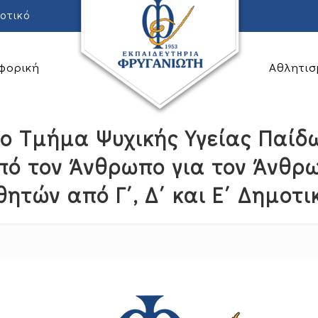
οτικό
φορική
Αθλητισ
ο Τμήμα Ψυχικής Υγείας Παί
πό τον Άνθρωπο για τον Άνθ
ητών από Γ΄, Δ΄ και Ε΄ Δημοτι