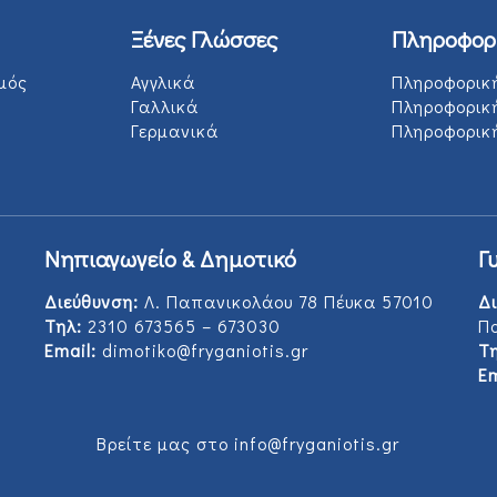
Ξένες Γλώσσες
Πληροφορ
μός
Αγγλικά
Πληροφορικ
Γαλλικά
Πληροφορικ
Γερμανικά
Πληροφορική
Νηπιαγωγείο & Δημοτικό
Γ
Διεύθυνση:
Λ. Παπανικολάου 78 Πέυκα 57010
Δι
Τηλ:
2310 673565 – 673030
Π
Email:
dimotiko@fryganiotis.gr
Τη
Em
Βρείτε μας στο info@fryganiotis.gr