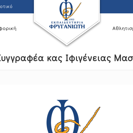
οτικό
φορική
Αθλητισ
Συγγραφέα κας Ιφιγένειας Μασ