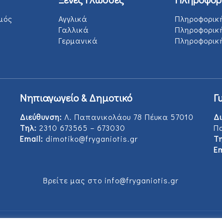
μός
Αγγλικά
Πληροφορικ
Γαλλικά
Πληροφορικ
Γερμανικά
Πληροφορική
Νηπιαγωγείο & Δημοτικό
Γ
Διεύθυνση:
Λ. Παπανικολάου 78 Πέυκα 57010
Δι
Τηλ:
2310 673565 – 673030
Π
Email:
dimotiko@fryganiotis.gr
Τη
Em
Βρείτε μας στο info@fryganiotis.gr