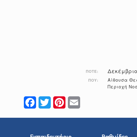
Δεκέμβριο
ΠΌΤΕ:
Αίθουσα Θε
ΠΟΎ:
Περιοχή Νο
Facebook
Twitter
Pinterest
Email
Εκπαιδευτήριο
Βαθμίδες