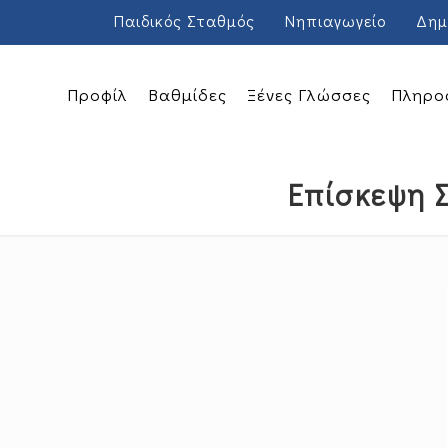
Παιδικός Σταθμός
Νηπιαγωγείο
Δημ
Προφίλ
Βαθμίδες
Ξένες Γλώσσες
Πληρο
Επίσκεψη 