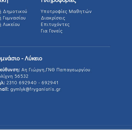
ή Δημοτικού
Υποτροφίες Μαθητών
ή Γυμνασίου
Διακρίσεις
 Λυκείου
Επιτυχόντες
Για Γονείς
υμνάσιο - Λύκειο
εύθυνση:
Αη Γιώργη,ΓΝΘ Παπαγεωργίου
ολίχνη 56532
λ:
2310 692940 - 692941
ail:
gymlyk@fryganiotis.gr