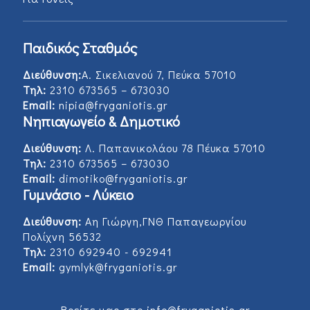
Παιδικός Σταθμός
Διεύθυνση:
Α. Σικελιανού 7, Πεύκα 57010
Τηλ:
2310 673565 – 673030
Email:
nipia@fryganiotis.gr
Νηπιαγωγείο & Δημοτικό
Διεύθυνση:
Λ. Παπανικολάου 78 Πέυκα 57010
Τηλ:
2310 673565 – 673030
Email:
dimotiko@fryganiotis.gr
Γυμνάσιο - Λύκειο
Διεύθυνση:
Αη Γιώργη,ΓΝΘ Παπαγεωργίου
Πολίχνη 56532
Τηλ:
2310 692940 - 692941
Email:
gymlyk@fryganiotis.gr
Βρείτε μας στο info@fryganiotis.gr