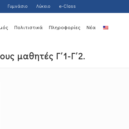
Γυμνάσιο
Λύκειο
e-Class
μός
Πολιτιστικά
Πληροφορίες
Νέα
υς μαθητές Γ΄1-Γ΄2.