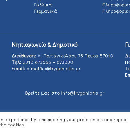
Γαλλικά
Πληροφορικ
Γερμανικά
Πληροφορική
Νηπιαγωγείο & Δημοτικό
Γ
Διεύθυνση:
Λ. Παπανικολάου 78 Πέυκα 57010
Δι
Τηλ:
2310 673565 – 673030
Π
Email:
dimotiko@fryganiotis.gr
Τη
Em
Βρείτε μας στο info@fryganiotis.gr
vant experience by remembering your preferences and repeat
d by
Vertitech
 the cookies.