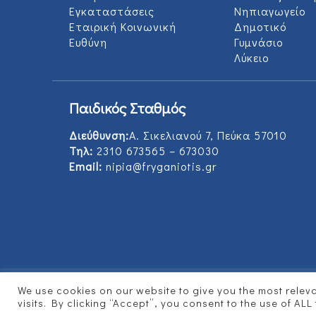
Εγκαταστάσεις
Νηπιαγωγείο
Εταιρική Κοινωνική
Δημοτικό
Ευθύνη
Γυμνάσιο
Λύκειο
Παιδικός Σταθμός
Διεύθυνση:
Α. Σικελιανού 7, Πεύκα 57010
Τηλ:
2310 673565 – 673030
Email:
nipia@fryganiotis.gr
We use cookies on our website to give you the most rele
© 2017 Εκπαιδευτήρια Φρυγανιώτη - Develope
visits. By clicking “Accept”, you consent to the use of ALL