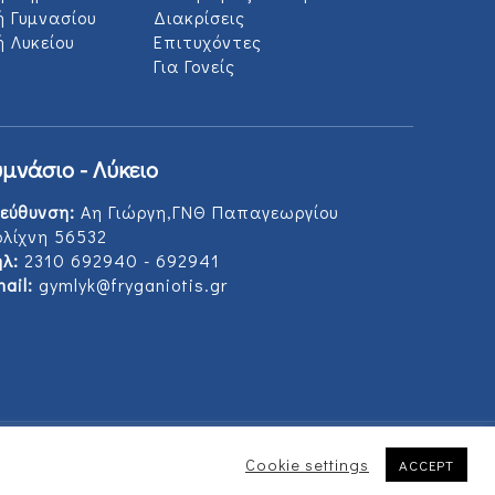
ή Γυμνασίου
Διακρίσεις
 Λυκείου
Επιτυχόντες
Για Γονείς
υμνάσιο - Λύκειο
εύθυνση:
Αη Γιώργη,ΓΝΘ Παπαγεωργίου
ολίχνη 56532
λ:
2310 692940 - 692941
ail:
gymlyk@fryganiotis.gr
Cookie settings
ACCEPT