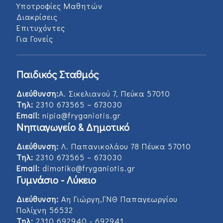
Υποτροφίες Μαθητών
Διακρίσεις
Επιτυχόντες
Για Γονείς
Παιδικός Σταθμός
Διεύθυνση:
Α. Σικελιανού 7, Πεύκα 57010
Τηλ:
2310 673565 – 673030
Email:
nipia@fryganiotis.gr
Νηπιαγωγείο & Δημοτικό
Διεύθυνση:
Λ. Παπανικολάου 78 Πέυκα 57010
Τηλ:
2310 673565 – 673030
Email:
dimotiko@fryganiotis.gr
Γυμνάσιο - Λύκειο
Διεύθυνση:
Αη Γιώργη,ΓΝΘ Παπαγεωργίου
Πολίχνη 56532
Τηλ:
2310 692940 - 692941