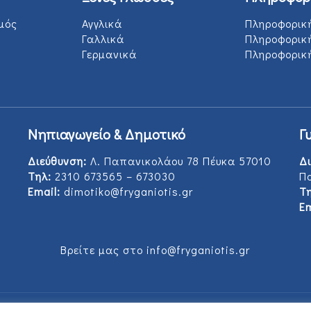
μός
Αγγλικά
Πληροφορικ
Γαλλικά
Πληροφορικ
Γερμανικά
Πληροφορική
Νηπιαγωγείο & Δημοτικό
Γ
Διεύθυνση:
Λ. Παπανικολάου 78 Πέυκα 57010
Δι
Τηλ:
2310 673565 – 673030
Π
Email:
dimotiko@fryganiotis.gr
Τη
Em
Βρείτε μας στο info@fryganiotis.gr