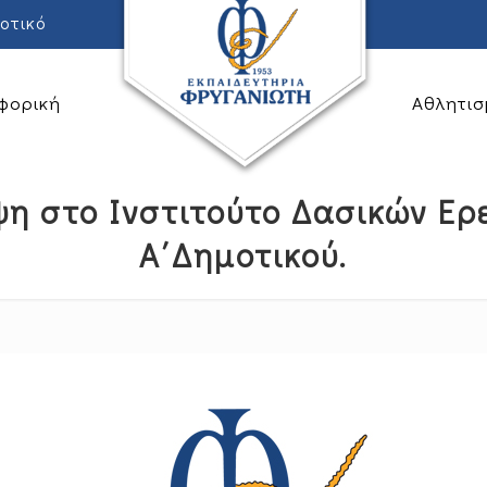
οτικό
φορική
Αθλητισ
ψη στο Ινστιτούτο Δασικών Ερ
Α΄Δημοτικού.