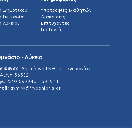
ή Δημοτικού
Υποτροφίες Μαθητών
ή Γυμνασίου
Διακρίσεις
 Λυκείου
Επιτυχόντες
Για Γονείς
υμνάσιο - Λύκειο
εύθυνση:
Αη Γιώργη,ΓΝΘ Παπαγεωργίου
ολίχνη 56532
λ:
2310 692940 - 692941
ail:
gymlyk@fryganiotis.gr