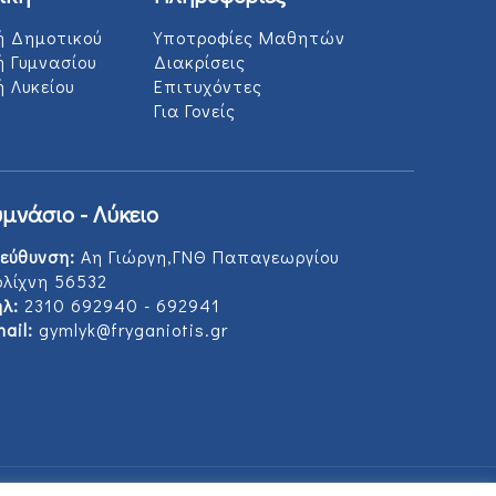
ή Δημοτικού
Υποτροφίες Μαθητών
ή Γυμνασίου
Διακρίσεις
 Λυκείου
Επιτυχόντες
Για Γονείς
υμνάσιο - Λύκειο
εύθυνση:
Αη Γιώργη,ΓΝΘ Παπαγεωργίου
ολίχνη 56532
λ:
2310 692940 - 692941
ail:
gymlyk@fryganiotis.gr