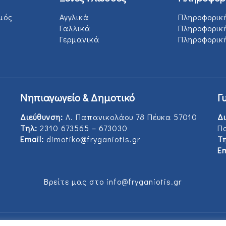
μός
Αγγλικά
Πληροφορικ
Γαλλικά
Πληροφορικ
Γερμανικά
Πληροφορική
Νηπιαγωγείο & Δημοτικό
Γ
Διεύθυνση:
Λ. Παπανικολάου 78 Πέυκα 57010
Δι
Τηλ:
2310 673565 – 673030
Π
Email:
dimotiko@fryganiotis.gr
Τη
Em
Βρείτε μας στο info@fryganiotis.gr