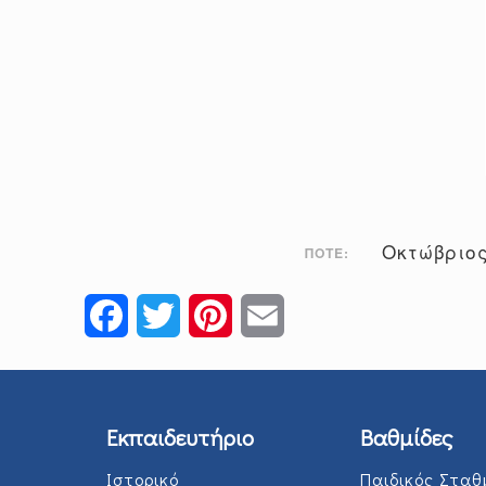
Οκτώβριος
ΠΌΤΕ:
Facebook
Twitter
Pinterest
Email
Εκπαιδευτήριο
Βαθμίδες
Ιστορικό
Παιδικός Σταθ