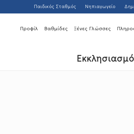
Παιδικός Σταθμός
Νηπιαγωγείο
Δημ
Προφίλ
Βαθμίδες
Ξένες Γλώσσες
Πληρο
Εκκλησιασμός