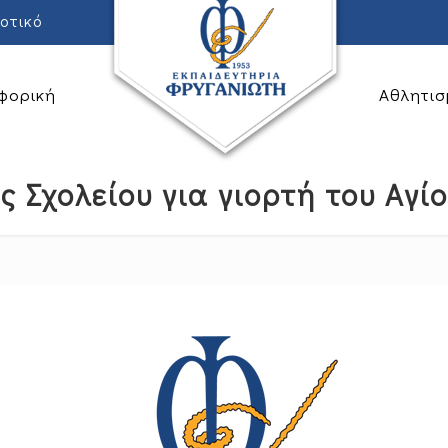
οτικό
φορική
Αθλητισ
 Σχολείου για γιορτή του Αγί