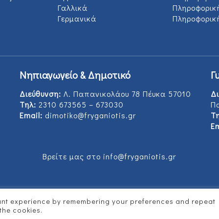
Γαλλικά
Πληροφορικ
Γερμανικά
Πληροφορική
Νηπιαγωγείο & Δημοτικό
Γ
Διεύθυνση:
Λ. Παπανικολάου 78 Πέυκα 57010
Δι
Τηλ:
2310 673565 – 673030
Π
Email:
dimotiko@fryganiotis.gr
Τη
Em
Βρείτε μας στο info@fryganiotis.gr
vant experience by remembering your preferences and repeat
d by
Vertitech
 the cookies.