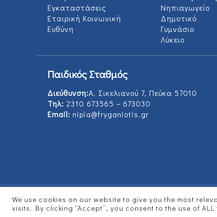
Εγκαταστάσεις
Νηπιαγωγείο
Εταιρική Κοινωνική
Δημοτικό
Ευθύνη
Γυμνάσιο
Λύκειο
Παιδικός Σταθμός
Διεύθυνση:
Α. Σικελιανού 7, Πεύκα 57010
Τηλ:
2310 673565 – 673030
Email:
nipia@fryganiotis.gr
We use cookies on our website to give you the most rele
© 2017 Εκπαιδευτήρια Φρυγανιώτη - Develope
visits. By clicking “Accept”, you consent to the use of ALL