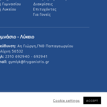
ή Γυμνασίου
Διακρίσεις
 Λυκείου
Επιτυχόντες
Για Γονείς
υμνάσιο - Λύκειο
εύθυνση:
Αη Γιώργη,ΓΝΘ Παπαγεωργίου
ολίχνη 56532
λ:
2310 692940 - 692941
ail:
gymlyk@fryganiotis.gr
Cookie settings
ACCEPT