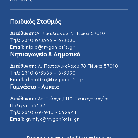
Παιδικός Σταθμός
Διεύθυνση:
Α. Σικελιανού 7, Πεύκα 57010
Τηλ:
2310 673565 – 673030
Email:
nipia@fryganiotis.gr
Νηπιαγωγείο & Δημοτικό
Διεύθυνση:
Λ. Παπανικολάου 78 Πέυκα 57010
Τηλ:
2310 673565 – 673030
Email:
dimotiko@fryganiotis.gr
Γυμνάσιο - Λύκειο
Διεύθυνση:
Αη Γιώργη,ΓΝΘ Παπαγεωργίου
Πολίχνη 56532
Τηλ:
2310 692940 - 692941
Email:
gymlyk@fryganiotis.gr
Βρείτε μας στο info@fryganiotis.gr