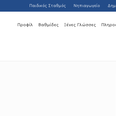
Παιδικός Σταθμός
Νηπιαγωγείο
Δημ
Προφίλ
Βαθμίδες
Ξένες Γλώσσες
Πληρο