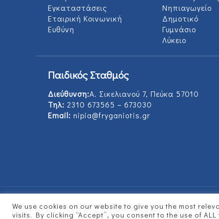
Εγκαταστάσεις
Νηπιαγωγείο
Εταιρική Κοινωνική
Δημοτικό
Ευθύνη
Γυμνάσιο
Λύκειο
Παιδικός Σταθμός
Διεύθυνση:
Α. Σικελιανού 7, Πεύκα 57010
Τηλ:
2310 673565 – 673030
Email:
nipia@fryganiotis.gr
We use cookies on our website to give you the most rele
© 2017 Εκπαιδευτήρια Φρυγανιώτη - Develope
visits. By clicking “Accept”, you consent to the use of ALL