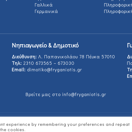
Γαλλικά
Πληροφορικ
Γερμανικά
Πληροφορική
Νηπιαγωγείο & Δημοτικό
Γ
Διεύθυνση:
Λ. Παπανικολάου 78 Πέυκα 57010
Δι
Τηλ:
2310 673565 – 673030
Π
Email:
dimotiko@fryganiotis.gr
Τη
Em
Βρείτε μας στο info@fryganiotis.gr
vant experience by remembering your preferences and repeat
d by
Vertitech
 the cookies.