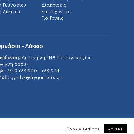
ή Γυμνασίου
Διακρίσεις
 Λυκείου
Επιτυχόντες
Για Γονείς
υμνάσιο - Λύκειο
εύθυνση:
Αη Γιώργη,ΓΝΘ Παπαγεωργίου
ολίχνη 56532
λ:
2310 692940 - 692941
ail:
gymlyk@fryganiotis.gr
Cookie settings
ACCEPT