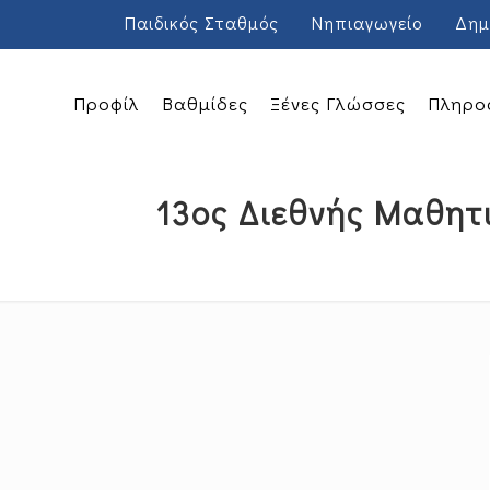
Παιδικός Σταθμός
Νηπιαγωγείο
Δημ
Προφίλ
Βαθμίδες
Ξένες Γλώσσες
Πληρο
13ος Διεθνής Μαθητ