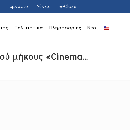
Γυμνάσιο
Λύκειο
e-Class
μός
Πολιτιστικά
Πληροφορίες
Νέα
ρού μήκους «Cinema…