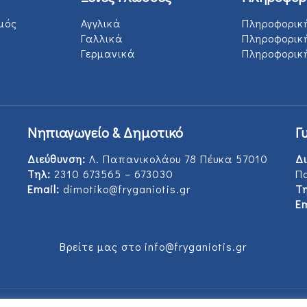
μός
Αγγλικά
Πληροφορικ
Γαλλικά
Πληροφορικ
Γερμανικά
Πληροφορική
Νηπιαγωγείο & Δημοτικό
Γ
Διεύθυνση:
Λ. Παπανικολάου 78 Πέυκα 57010
Δι
Τηλ:
2310 673565 – 673030
Π
Email:
dimotiko@fryganiotis.gr
Τη
Em
Βρείτε μας στο info@fryganiotis.gr