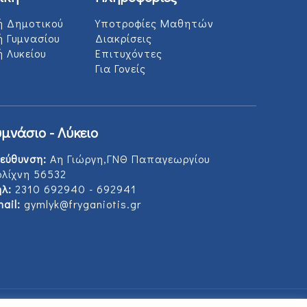
ή Δημοτικού
Υποτροφίες Μαθητών
ή Γυμνασίου
Διακρίσεις
 Λυκείου
Επιτυχόντες
Για Γονείς
υμνάσιο - Λύκειο
εύθυνση:
Αη Γιώργη,ΓΝΘ Παπαγεωργίου
ολίχνη 56532
λ:
2310 692940 - 692941
ail:
gymlyk@fryganiotis.gr