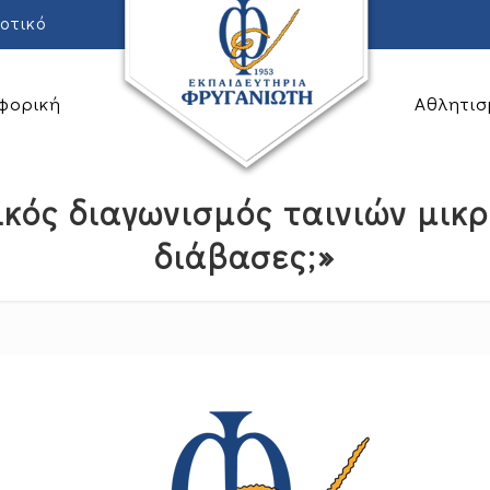
οτικό
φορική
Αθλητισ
ικός διαγωνισμός ταινιών μικ
διάβασες;»