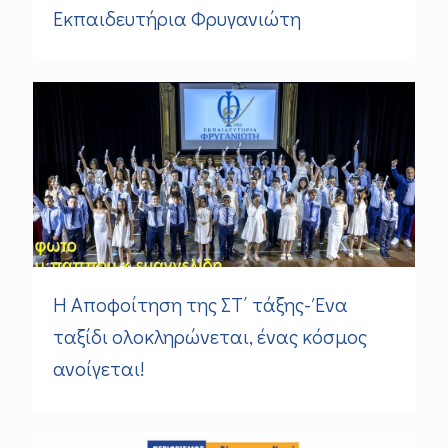
Εκπαιδευτήρια Φρυγανιώτη
Η Αποφοίτηση της ΣΤ΄ τάξης- Ένα
ταξίδι ολοκληρώνεται, ένας κόσμος
ανοίγεται!