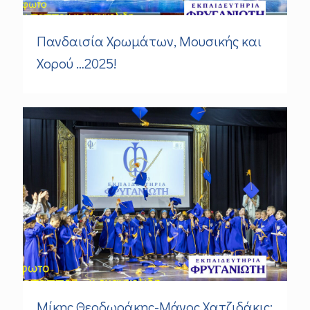
Πανδαισία Χρωμάτων, Μουσικής και
Χορού …2025!
Μίκης Θεοδωράκης-Μάνος Χατζιδάκις: