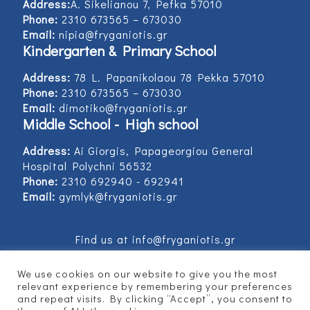
Address:
Α. Sikelianou 7, Pefka 57010
Phone:
2310 673565 – 673030
Email:
nipia@fryganiotis.gr
Kindergarten & Primary School
Address:
78 L. Papanikolaou 78 Pekka 57010
Phone:
2310 673565 – 673030
Email:
dimotiko@fryganiotis.gr
Middle School - High school
Address:
Ai Giorgis, Papageorgiou General
Hospital Polychni 56532
Phone:
2310 692940 - 692941
Email:
gymlyk@fryganiotis.gr
Find us at info@fryganiotis.gr
We use cookies on our website to give you the most
relevant experience by remembering your preferences
and repeat visits. By clicking “Accept”, you consent to