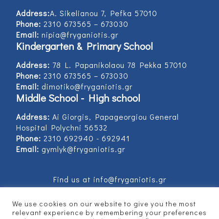
Address:
Α. Sikelianou 7, Pefka 57010
Phone:
2310 673565 – 673030
Email:
nipia@fryganiotis.gr
Kindergarten & Primary School
Address:
78 L. Papanikolaou 78 Pekka 57010
Phone:
2310 673565 – 673030
Email:
dimotiko@fryganiotis.gr
Middle School - High school
Address:
Ai Giorgis, Papageorgiou General
Hospital Polychni 56532
Phone:
2310 692940 - 692941
Email:
gymlyk@fryganiotis.gr
Find us at info@fryganiotis.gr
We use cookies on our website to give you the most
relevant experience by remembering your preferences