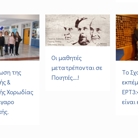
Οι μαθητές
μετατρέπονται σε
ωση της
Τo Σχ
Ποιητές….!
ής &
εκπέμ
ής Χορωδίας
ΕΡΤ3:
έγαρο
είναι 
ής.