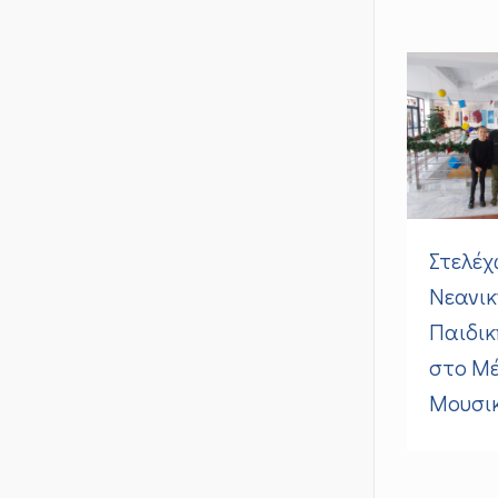
Στελέχ
Νεανικ
Παιδικ
στο Μ
Μουσικ