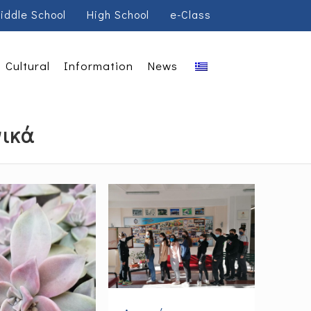
iddle School
High School
e-Class
Cultural
Information
News
νικά