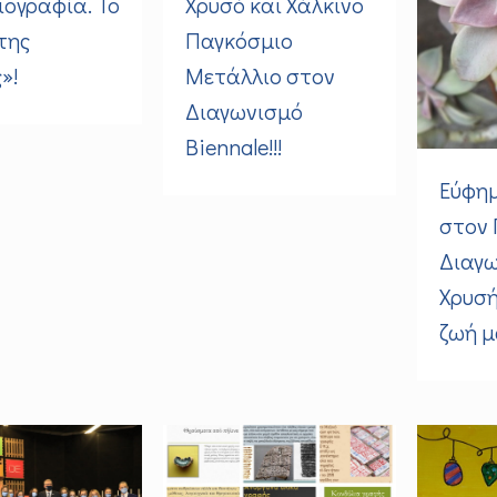
ογραφία. Το
Χρυσό και Χάλκινο
 της
Παγκόσμιο
»!
Μετάλλιο στον
Διαγωνισμό
Biennale!!!
Εύφημ
στον 
Διαγω
Χρυσή
ζωή μ