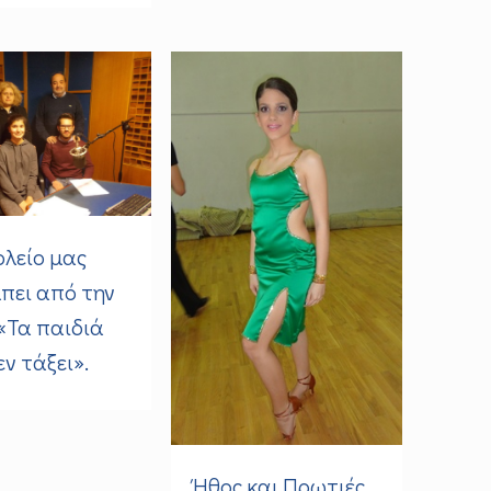
ολείο μας
πει από την
«Τα παιδιά
εν τάξει».
Ήθος και Πρωτιές