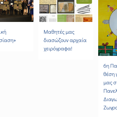
ική
Μαθητές μας
σίαση»
διασώζουν αρχαία
χειρόγραφα!
6η Πα
θέση 
μας σ
Πανελ
Διαγ
Ζωγρα