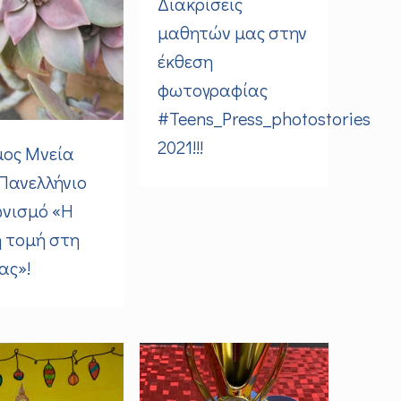
Διακρίσεις
μαθητών μας στην
έκθεση
φωτογραφίας
#Teens_Press_photostories
2021!!!
ος Μνεία
Πανελλήνιο
νισμό «Η
 τομή στη
ας»!