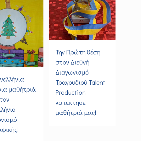
Την Πρώτη θέση
στον Διεθνή
Διαγωνισμό
νελλήνια
Τραγουδιού Talent
για μαθήτριά
Production
τον
κατέκτησε
λήνιο
μαθήτριά μας!
ωνισμό
φικής!