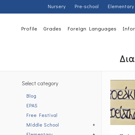
Nursery
Pre-school
Elementary
Profile
Grades
Foreign Languages
Info
Δια
Select category
Blog
EPAS
Free Festival
Middle School
+
Elementary
+