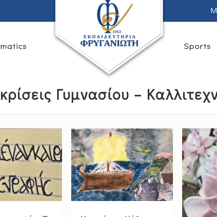
M
rmatics
Sports
κρίσεις Γυμνασίου – Καλλιτεχ