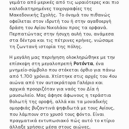
γεμάτο από μερικές από τις ωραιότερες και πιο
καλοδιατηρημένες τοιχογραφίες της
Μακεδονικής Σχολής. Το όνομά του πιθανώς
οφείλεται στον ιδρυτή του ή στην αγαθοεργή
δράση του Αγίου Νικολάου προς τα ορφανά.
Περπατώντας στην ήσυχη αυλή του, ανάμεσα
στα δέντρα και τις πέτρινες κρήνες, νιώσαμε
τη ζωντανή ιστορία της πόλης.
Η μεγάλη μας περιήγηση ολοκληρώθηκε με την
επίσκεψη στη μεγαλοπρεπή
Ροτόντα
, ένα
μνημείο-σύμβολο που στέκεται όρθιο για πάνω
από 1.700 χρόνια. Χτίστηκε στις αρχές του 4ου
αιώνα από τον αυτοκράτορα Γαλέριο και
αρχικά προοριζόταν για ναός του Δία ή
μαυσωλείο. Μας άφησε άφωνους η τεράστια
θολωτή της οροφή, αλλά και τα μοναδικής
ομορφιάς βυζαντινά ψηφιδωτά με τους Αγίους,
που λάμπουν στο χρυσό τους φόντο. Είναι
πραγματικά εντυπωσιακό πώς αυτό το κτίριο
άλλαξε χρήσεις μέσα στους αιώνες,