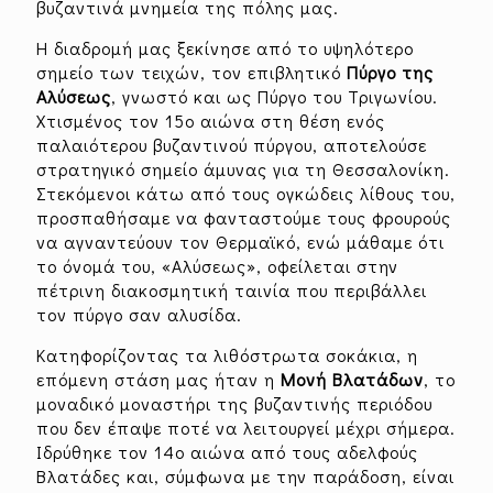
βυζαντινά μνημεία της πόλης μας.
Η διαδρομή μας ξεκίνησε από το υψηλότερο
σημείο των τειχών, τον επιβλητικό
Πύργο της
Αλύσεως
, γνωστό και ως Πύργο του Τριγωνίου.
Χτισμένος τον 15ο αιώνα στη θέση ενός
παλαιότερου βυζαντινού πύργου, αποτελούσε
στρατηγικό σημείο άμυνας για τη Θεσσαλονίκη.
Στεκόμενοι κάτω από τους ογκώδεις λίθους του,
προσπαθήσαμε να φανταστούμε τους φρουρούς
να αγναντεύουν τον Θερμαϊκό, ενώ μάθαμε ότι
το όνομά του, «Αλύσεως», οφείλεται στην
πέτρινη διακοσμητική ταινία που περιβάλλει
τον πύργο σαν αλυσίδα.
Κατηφορίζοντας τα λιθόστρωτα σοκάκια, η
επόμενη στάση μας ήταν η
Μονή Βλατάδων
, το
μοναδικό μοναστήρι της βυζαντινής περιόδου
που δεν έπαψε ποτέ να λειτουργεί μέχρι σήμερα.
Ιδρύθηκε τον 14ο αιώνα από τους αδελφούς
Βλατάδες και, σύμφωνα με την παράδοση, είναι