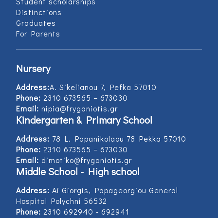
Student scholarships
Distinctions
Graduates
For Parents
Nursery
Address:
Α. Sikelianou 7, Pefka 57010
Phone:
2310 673565 – 673030
Email:
nipia@fryganiotis.gr
Kindergarten & Primary School
Address:
78 L. Papanikolaou 78 Pekka 57010
Phone:
2310 673565 – 673030
Email:
dimotiko@fryganiotis.gr
Middle School - High school
Address:
Ai Giorgis, Papageorgiou General
Hospital Polychni 56532
Phone:
2310 692940 - 692941