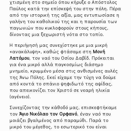
χτισμένη στο σημείο όπου κήρυξε ο Απόστολος
Παύλος κατά την επίσκεψή του στην πόλη. Πέρα
από την ιστορική της αξία, μας εντυπωσίασε η
γαλήνη του καθολικού της και η παρουσία των
παγωνιών που κυκλοφορούν στους κήπους,
δίνοντας μια ξεχωριστή νότα στο τοπίο.
Η περιήγησή μας συνεχίστηκε με μια μικρή
«ανακάλυψη», καθώς φτάσαμε στη
Μονή
Λατόμου
, τον ναό του Οσίου Δαβίδ. Πρόκειται
για ένα μικρό αλλά παγκοσμίως διάσημο
μνημείο, κρυμμένο μέσα στις ανθισμένες αυλές
της Άνω Πόλης. Εκεί είχαμε την τύχη να δούμε
από κοντά το σπάνιο ψηφιδωτό της αψίδας,
που απεικονίζει τον Χριστό σε νεαρή ηλικία
(αγένειο).
Συνεχίζοντας την κάθοδό μας, επισκεφτήκαμε
τον
Άγιο Νικόλαο τον Ορφανό
, έναν ναό που
μοιάζει βγαλμένος από παραμύθι. Παρά το
μικρό του μέγεθος, το εσωτερικό του είναι