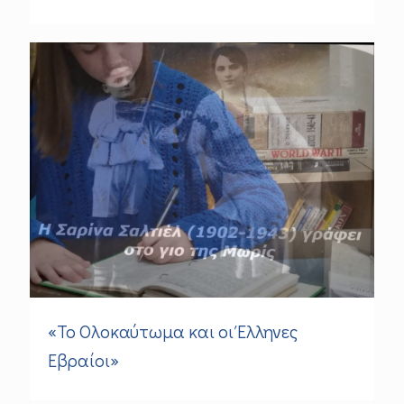
«Το Oλοκαύτωμα και οι Έλληνες
Εβραίοι»