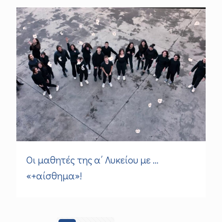
Οι μαθητές της α΄ Λυκείου με …
«+αίσθημα»!