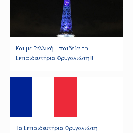
Και με Γαλλική … παιδεία τα
Εκπαιδευτήρια Φρυγανιώτη!!!
Τα Εκπαιδευτήρια Φρυγανιώτη