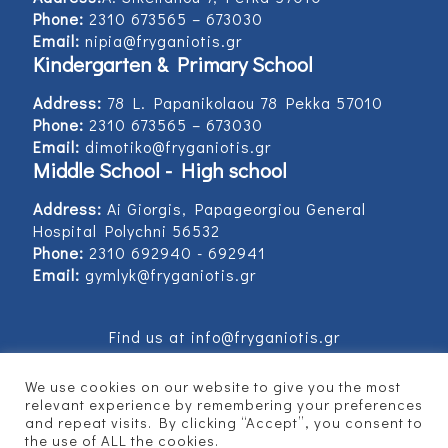
Phone:
2310 673565 – 673030
Email:
nipia@fryganiotis.gr
Kindergarten & Primary School
Address:
78 L. Papanikolaou 78 Pekka 57010
Phone:
2310 673565 – 673030
Email:
dimotiko@fryganiotis.gr
Middle School - High school
Address:
Ai Giorgis, Papageorgiou General
Hospital Polychni 56532
Phone:
2310 692940 - 692941
Email:
gymlyk@fryganiotis.gr
Find us at info@fryganiotis.gr
We use cookies on our website to give you the most
relevant experience by remembering your preferences
and repeat visits. By clicking “Accept”, you consent to
© 2017 Εκπαιδευτήρια Φρυγανιώτη - Developed
the use of ALL the cookies.