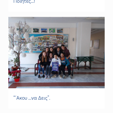
Ποιητές…!
“΄Ακου …να Δεις”.