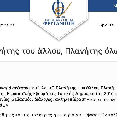
M
rmatics
Sports
ήτης του άλλου, Πλανήτης όλ
νισμό σκίτσου
με τίτλο:
«Ο Πλανήτης του άλλου, Πλανή
 της
Ευρωπαϊκής Εβδομάδας Τοπικής Δημοκρατίας 2016
ωνίες: Σεβασμός, διάλογος, αλληλεπίδραση»
και απευθύνε
είων.
μαθητές και τις μαθήτριες η ευκαιρία να εκφραστούν καλ