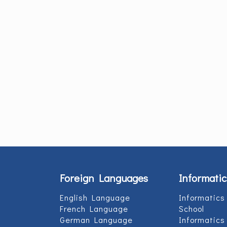
Foreign Languages
Informatic
English Language
Informatics
French Language
School
German Language
Informatics