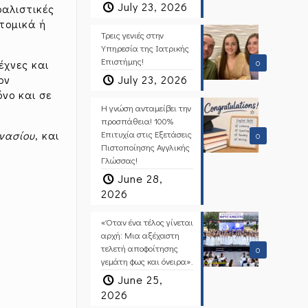
July 23, 2026
ραλιστικές
τομικά ή
Τρεις γενιές στην
Υπηρεσία της Ιατρικής
Επιστήμης!
έχνες και
0
ον
July 23, 2026
όνο και σε
Η γνώση ανταμείβει την
προσπάθεια! 100%
μνασίου
, και
Επιτυχία στις Εξετάσεις
0
Πιστοποίησης Αγγλικής
Γλώσσας!
June 28,
2026
«Όταν ένα τέλος γίνεται
αρχή: Μια αξέχαστη
τελετή αποφοίτησης
0
γεμάτη φως και όνειρα».
June 25,
2026