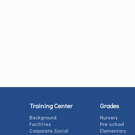
Training Center
Grades
Background
Nursery
Facilities
Pre-school
Corporate Social
Elementary