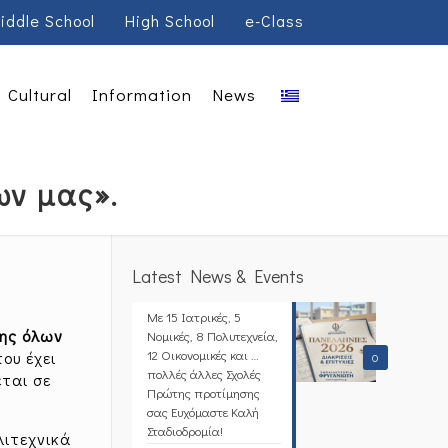
iddle School
High School
e-Class
Cultural
Information
News
ων μας».
Latest News & Events
Με 15 Ιατρικές, 5
της όλων
Νομικές, 8 Πολυτεχνεία,
12 Οικονομικές και …
που έχει
0
πολλές άλλες Σχολές
ται σε
Πρώτης προτίμησης
σας Ευχόμαστε Καλή
Σταδιοδρομία!
λιτεχνικά