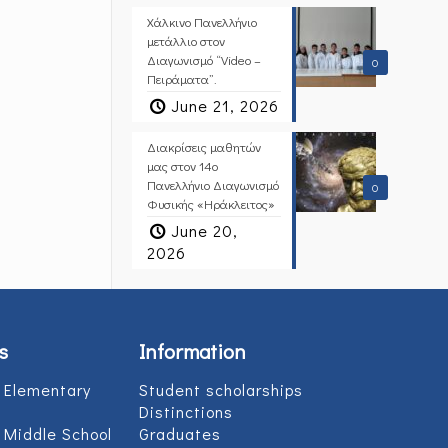
Χάλκινο Πανελλήνιο
μετάλλιο στον
Διαγωνισμό “Video –
0
Πειράματα”.
June 21, 2026
Διακρίσεις μαθητών
μας στον 14ο
Πανελλήνιο Διαγωνισμό
0
Φυσικής «Ηράκλειτος»
June 20,
2026
s
Information
 Elementary
Student scholarships
Distinctions
 Middle School
Graduates