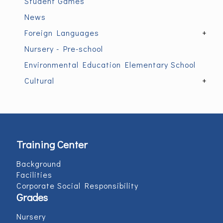
Student Games
News
Foreign Languages
+
Nursery - Pre-school
Environmental Education Elementary School
Cultural
+
Training Center
Background
Facilities
Corporate Social Responsibility
Grades
Nursery