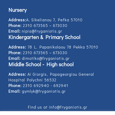
Nursery
Address:
Α. Sikelianou 7, Pefka 57010
Phone:
2310 673565 – 673030
Email:
nipia@fryganiotis.gr
Kindergarten & Primary School
Address:
78 L. Papanikolaou 78 Pekka 57010
Phone:
2310 673565 – 673030
Email:
dimotiko@fryganiotis.gr
Middle School - High school
Address:
Ai Giorgis, Papageorgiou General
Hospital Polychni 56532
Phone:
2310 692940 - 692941
Email:
gymlyk@fryganiotis.gr
Find us at info@fryganiotis.gr