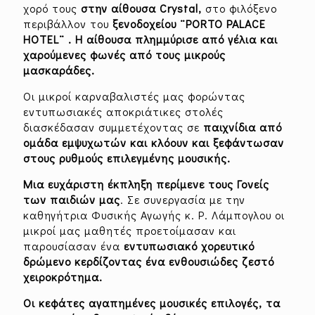
χορό τους
στην αίθουσα
Crystal
,
στο φιλόξενο
περιβάλλον του
ξενοδοχείου ¨
PORTO
PALACE
HOTEL
¨ . Η αίθουσα πλημμύρισε από γέλια και
χαρούμενες φωνές από τους μικρούς
μασκαράδες.
Οι μικροί καρναβαλιστές μας φορώντας
εντυπωσιακές αποκριάτικες στολές
διασκέδασαν συμμετέχοντας σε
παιχνίδια από
ομάδα εμψυχωτών και κλόουν και ξεφάντωσαν
στους ρυθμούς επιλεγμένης μουσικής.
Μια ευχάριστη έκπληξη περίμενε τους Γονείς
των παιδιών μας
. Σε συνεργασία με την
καθηγήτρια Φυσικής Αγωγής κ. Ρ. Λάμπογλου οι
μικροί μας μαθητές προετοίμασαν και
παρουσίασαν ένα
εντυπωσιακό χορευτικό
δρώμενο κερδίζοντας ένα ενθουσιώδες ζεστό
χειροκρότημα.
Οι κεφάτες αγαπημένες μουσικές επιλογές, τα