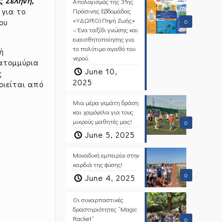
ες
Σελήνη,
Απολογισμός της 31ης
 για το
Πράσινης Εβδομάδας
«ΥΔΩΡ(Ο) Πηγή Ζωής»
ου
0
– Ένα ταξίδι γνώσης και
ευαισθητοποίησης για
το πολύτιμο αγαθό του
τή
νερού.
ατομμύρια
June 10,
ς
2025
οιείται από
Μια μέρα γεμάτη δράση
και χαμόγελα για τους
μικρούς μαθητές μας!
0
June 5, 2025
Μοναδική εμπειρία στην
καρδιά της φύσης!
0
June 4, 2025
Οι συναρπαστικές
δραστηριότητες “Magic
Racket”
0