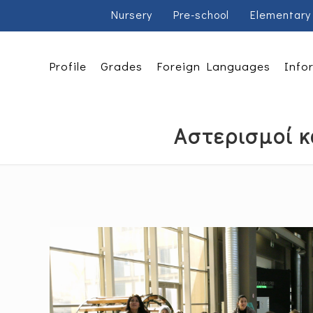
Nursery
Pre-school
Elementary
Profile
Grades
Foreign Languages
Info
Αστερισμοί κ