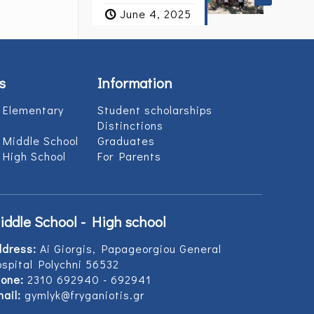
June 4, 2025
s
Information
 Elementary
Student scholarships
Distinctions
 Middle School
Graduates
 High School
For Parents
iddle School - High school
ddress:
Ai Giorgis, Papageorgiou General
spital Polychni 56532
one:
2310 692940 - 692941
ail:
gymlyk@fryganiotis.gr