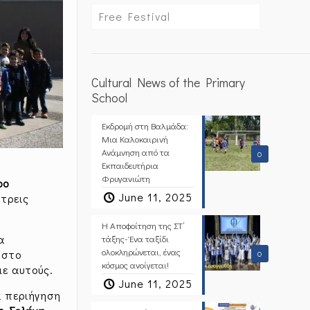
Free Festival
Cultural News of the Primary
School
Εκδρομή στη Βαλμάδα:
Μια Καλοκαιρινή
Ανάμνηση από τα
0
Εκπαιδευτήρια
Φρυγανιώτη
ρο
June 11, 2025
τρεις
Η Αποφοίτηση της ΣΤ΄
α
τάξης- Ένα ταξίδι
ολοκληρώνεται, ένας
 στο
0
κόσμος ανοίγεται!
με αυτούς.
June 11, 2025
α περιήγηση