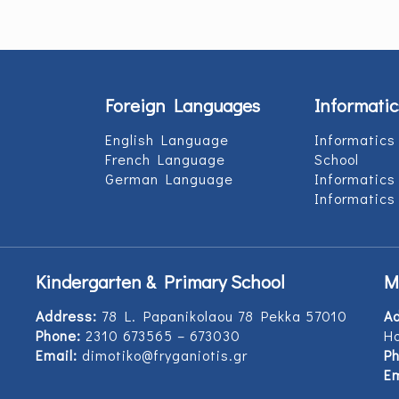
Foreign Languages
Informatic
English Language
Informatics
French Language
School
German Language
Informatics
Informatics
Kindergarten & Primary School
M
Address:
78 L. Papanikolaou 78 Pekka 57010
A
Phone:
2310 673565 – 673030
Ho
Email:
dimotiko@fryganiotis.gr
Ph
Em