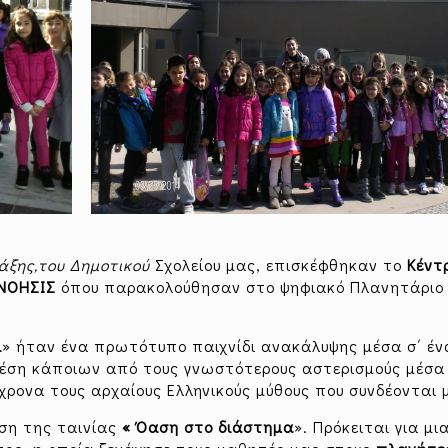
τάξης,του Δημοτικού
Σχολείου μας, επισκέφθηκαν το
Κέντ
 ΝΟΗΣΙΣ
όπου παρακολούθησαν στο ψηφιακό Πλανητάριο 
ι
» ήταν ένα πρωτότυπο παιχνίδι ανακάλυψης μέσα σ΄ έν
θέση κάποιων από τους γνωστότερους αστερισμούς μέσα
χρονα τους αρχαίους Ελληνικούς μύθους που συνδέονται 
ηση της ταινίας
« Όαση στο διάστημα
». Πρόκειται για μι