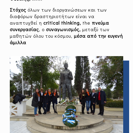
Competitions
Στόχος
όλων των διοργανώσεων και των
διαφόρων δραστηριοτήτων είναι να
αναπτυχθεί η
critical thinking,
the
πνεύμα
School Festivals
Sports
συνεργασίας
, ο
συναγωνισμός,
μεταξύ των
μαθητών όλου του κόσμου,
μέσα από την ευγενή
άμιλλα
Cultural Events -
Theater
Educational Visits