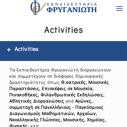
Activities
Activities
Activities
Τα Εκπαιδευτήρια Φρυγανιώτη διοργανώνουν
Programmes of Study
Activities
και συμμετέχουν σε διάφορες δημιουργικές
δραστηριότητες όπως
Θ
.
εατρικές, Μουσικές
Παραστάσεις, Επισκέψεις σε Μουσεία,
Πινακοθήκες, Φιλανθρωπικές Εκδηλώσεις,
Informatics Conferences
Excursions
Αθλητικές Διοργανώσεις
and
Αγώνες,
συμμετοχή σε Πανελλήνιους - Παγκόσμιους
Διαγωνισμούς Μαθηματικών, Αρχαίων,
Νεοελληνικής Γλώσσας, Μουσικής, Χημείας,
Participations -
Workshops
Φυσικής,
κλπ.