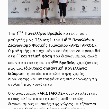
the
The
1
Πανελλήνιο Βραβείο
κατέκτησε ο
the
μαθητής μας
Τζόμας Ι.
the
14
Πανελλήνιο
Διαγωνισμό Φυσικής Γυμνασίου «ΑΡΙΣΤΑΡΧΟΣ»
.
Ο μαθητής μας όχι μόνο κατάφερε να προκριθεί
στη
Γ΄ και τελική φάση
του διαγωνισμού, αλλά
the
και να κατακτήσει το
1
Βραβείο
, χαρίζοντας
μας μια
ιδιαίτερα σημαντική πανελλήνια
διάκριση
, η οποία αποτελεί πηγή χαράς,
συγκίνησης και υπερηφάνειας για ολόκληρη τη
σχολική μας κοινότητα.
Ο διαγωνισμός
«ΑΡΙΣΤΑΡΧΟΣ»
συγκαταλέγεται
στους πλέον απαιτητικούς μαθητικούς
διαγωνισμούς Φυσικής της χώρας. Διεξάγεται