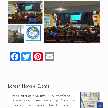
Facebook
Twitter
Pinterest
Email
Latest News & Events
Με 15 Ιατρικές, 5 Νομικές, 8 Πολυτεχνεία, 12
Οικονομικές και … πολλές άλλες Σχολές Πρώτης
προτίμησης σας Ευχόμαστε Καλή Σταδιοδρομία!
0