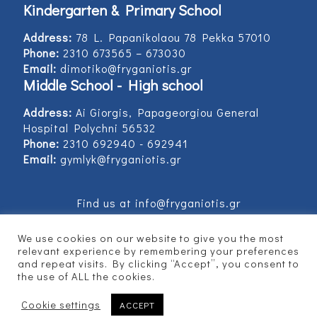
Kindergarten & Primary School
Address:
78 L. Papanikolaou 78 Pekka 57010
Phone:
2310 673565 – 673030
Email:
dimotiko@fryganiotis.gr
Middle School - High school
Address:
Ai Giorgis, Papageorgiou General
Hospital Polychni 56532
Phone:
2310 692940 - 692941
Email:
gymlyk@fryganiotis.gr
Find us at info@fryganiotis.gr
We use cookies on our website to give you the most
relevant experience by remembering your preferences
and repeat visits. By clicking “Accept”, you consent to
© 2017 Εκπαιδευτήρια Φρυγανιώτη - Developed
the use of ALL the cookies.
by
Vertitech
Cookie settings
ACCEPT