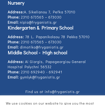
Nursery
Address:
Α. Sikelianou 7, Pefka 57010
Phone:
2310 673565 – 673030
Email:
nipia@fryganiotis.gr
Kindergarten & Primary School
Address:
78 L. Papanikolaou 78 Pekka 57010
Phone:
2310 673565 – 673030
Email:
dimotiko@fryganiotis.gr
Middle School - High school
Address:
Ai Giorgis, Papageorgiou General
Hospital Polychni 56532
Phone:
2310 692940 - 692941
Email:
gymlyk@fryganiotis.gr
Find us at info@fryganiotis.gr
We use cookies on our website to give you the most