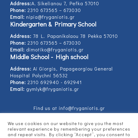
Address:
Α. Sikelianou 7, Pefka 57010
Phone:
2310 673565 – 673030
Email:
nipia@fryganiotis.gr
Kindergarten & Primary School
Address:
78 L. Papanikolaou 78 Pekka 57010
Phone:
2310 673565 – 673030
Email:
dimotiko@fryganiotis.gr
Middle School - High school
Address:
Ai Giorgis, Papageorgiou General
Hospital Polychni 56532
Phone:
2310 692940 - 692941
Email:
gymlyk@fryganiotis.gr
Find us at info@fryganiotis.gr
We use cookies on our website to give you the most
relevant experience by remembering your preferences
and repeat visits. By clicking “Accept”, you consent to