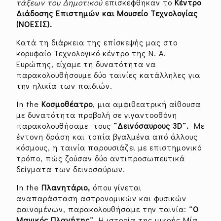
τάξεων του Δημοτικού
επισκέφθηκαν το
Κέντρο
Διάδοσης Επιστημών και Μουσείο Τεχνολογίας
(ΝΟΕΣΙΣ).
Κατά τη διάρκεια της επίσκεψής μας στο
κορυφαίο Τεχνολογικό κέντρο της Ν. Α.
Ευρώπης, είχαμε τη δυνατότητα να
παρακολουθήσουμε δύο ταινίες κατάλληλες για
την ηλικία των παιδιών.
In the
Κοσμοθέατρο
, μια αμφιθεατρική αίθουσα
με δυνατότητα προβολή σε γιγαντοοθόνη
παρακολουθήσαμε τους
¨Δεινόσαυρους 3
D
¨.
Με
έντονη δράση και τοπία βγαλμένα από άλλους
κόσμους, η ταινία παρουσιάζει με επιστημονικό
τρόπο, πώς ζούσαν δύο αντιπροσωπευτικά
δείγματα των δεινοσαύρων.
In the
Πλανητάριο,
όπου γίνεται
αναπαράσταση αστρονομικών και φυσικών
φαινομένων, παρακολουθήσαμε την ταινία:
¨Ο
Μαγικός Πλανήτης¨.
Η ιστορία της μικρής Μία