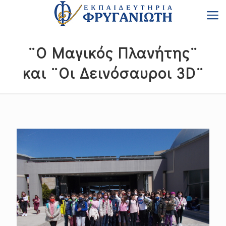
¨Ο Μαγικός Πλανήτης¨
και ¨Οι Δεινόσαυροι 3D¨