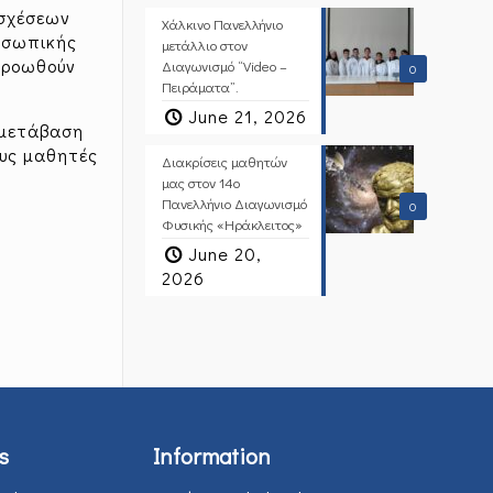
 σχέσεων
Χάλκινο Πανελλήνιο
ροσωπικής
μετάλλιο στον
προωθούν
Διαγωνισμό “Video –
0
Πειράματα”.
June 21, 2026
 μετάβαση
υς μαθητές
Διακρίσεις μαθητών
μας στον 14ο
Πανελλήνιο Διαγωνισμό
0
Φυσικής «Ηράκλειτος»
June 20,
2026
s
Information