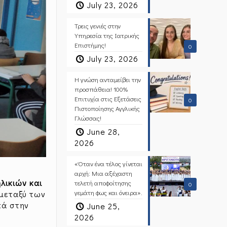
July 23, 2026
Τρεις γενιές στην
Υπηρεσία της Ιατρικής
Επιστήμης!
0
July 23, 2026
Η γνώση ανταμείβει την
προσπάθεια! 100%
Επιτυχία στις Εξετάσεις
0
Πιστοποίησης Αγγλικής
Γλώσσας!
June 28,
2026
«Όταν ένα τέλος γίνεται
αρχή: Μια αξέχαστη
λικιών και
τελετή αποφοίτησης
0
γεμάτη φως και όνειρα».
μεταξύ των
κά στην
June 25,
2026