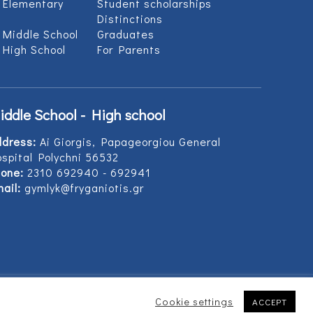
 Elementary
Student scholarships
Distinctions
 Middle School
Graduates
 High School
For Parents
iddle School - High school
ddress:
Ai Giorgis, Papageorgiou General
spital Polychni 56532
one:
2310 692940 - 692941
ail:
gymlyk@fryganiotis.gr
Cookie settings
ACCEPT