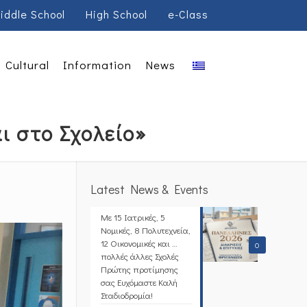
iddle School
High School
e-Class
Cultural
Information
News
ι στο Σχολείο»
Latest News & Events
Με 15 Ιατρικές, 5
Νομικές, 8 Πολυτεχνεία,
12 Οικονομικές και …
0
πολλές άλλες Σχολές
Πρώτης προτίμησης
σας Ευχόμαστε Καλή
Σταδιοδρομία!