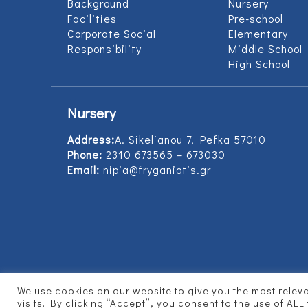
Background
Nursery
Facilities
Pre-school
Corporate Social
Elementary
Responsibility
Middle School
High School
Nursery
Address:
Α. Sikelianou 7, Pefka 57010
Phone:
2310 673565 – 673030
Email:
nipia@fryganiotis.gr
We use cookies on our website to give you the most rele
© 2017 Εκπαιδευτήρια Φρυγανιώτη - Develope
visits. By clicking “Accept”, you consent to the use of ALL