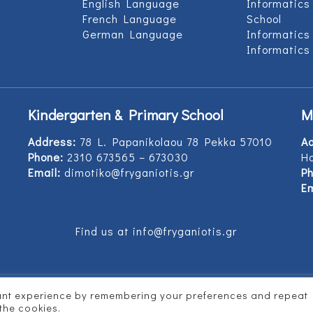
English Language
Informatics
French Language
School
German Language
Informatics
Informatics
Kindergarten & Primary School
M
Address:
78 L. Papanikolaou 78 Pekka 57010
A
Phone:
2310 673565 – 673030
Ho
Email:
dimotiko@fryganiotis.gr
Ph
Em
Find us at info@fryganiotis.gr
vant experience by remembering your preferences and repeat
d by
Vertitech
 the cookies.