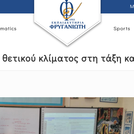
M
rmatics
Sports
 θετικού κλίματος στη τάξη κα