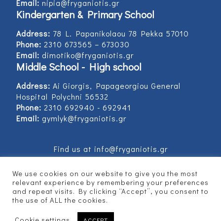
Email:
nipia@fryganiotis.gr
Kindergarten & Primary School
Address:
78 L. Papanikolaou 78 Pekka 57010
Phone:
2310 673565 – 673030
Email:
dimotiko@fryganiotis.gr
Middle School - High school
Address:
Ai Giorgis, Papageorgiou General
Hospital Polychni 56532
Phone:
2310 692940 - 692941
Email:
gymlyk@fryganiotis.gr
Find us at info@fryganiotis.gr
We use cookies on our website to give you the most
relevant experience by remembering your preferences
and repeat visits. By clicking “Accept”, you consent to
© 2017 Εκπαιδευτήρια Φρυγανιώτη - Developed
the use of ALL the cookies.
by
Vertitech
Cookie settings
ACCEPT