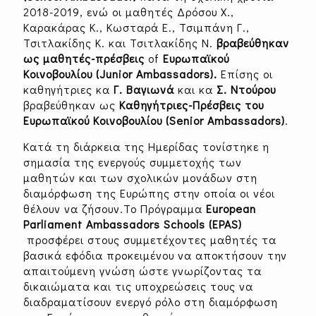
2018-2019, ενώ οι μαθητές Δρόσου Χ.,
Καρακάρας Κ., Κωσταρά Ε., Τσιμπάνη Γ.,
Τσιτλακίδης Κ. και Τσιτλακίδης Ν.
βραβεύθηκαν
ως
μαθητές-πρέσβεις
of
Ευρωπαϊκού
Κοινοβουλίου
(
Junior
Ambassadors
)
.
Επίσης οι
καθηγήτριες κα
Γ. Βαγιωνά
και κα
Σ. Ντούρου
βραβεύθηκαν ως
Καθηγήτριες-Πρέσβεις του
Ευρωπαϊκού Κοινοβουλίου (
Senior
Ambassadors)
.
Κατά τη διάρκεια της Ημερίδας τονίστηκε η
σημασία της ενεργούς συμμετοχής των
μαθητών και των σχολικών μονάδων στη
διαμόρφωση της Ευρώπης στην οποία οι νέοι
θέλουν να ζήσουν.Το Πρόγραμμα
European
Parliament Ambassadors Schools (EPAS)
προσφέρει στους συμμετέχοντες μαθητές τα
βασικά εφόδια προκειμένου να αποκτήσουν την
απαιτούμενη γνώση ώστε γνωρίζοντας τα
δικαιώματα και τις υποχρεώσεις τους να
διαδραματίσουν ενεργό ρόλο στη διαμόρφωση