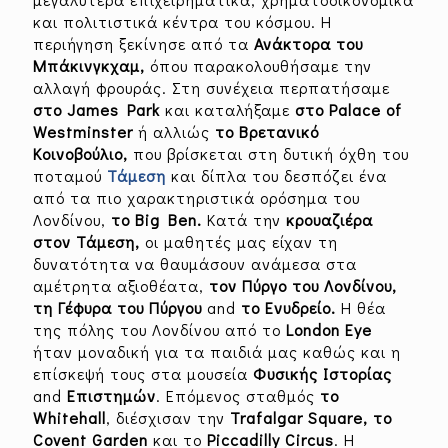
και πολιτιστικά κέντρα του κόσμου. Η
περιήγηση ξεκίνησε από τα
Ανάκτορα του
Μπάκινγκχαμ,
όπου παρακολουθήσαμε την
αλλαγή φρουράς. Στη συνέχεια περπατήσαμε
στο James Park
και καταλήξαμε
στο Palace of
Westminster
ή αλλιώς
το Βρετανικό
Κοινοβούλιο,
που βρίσκεται στη δυτική όχθη του
ποταμού
Τάμεση
και δίπλα του δεσπόζει ένα
από τα πιο χαρακτηριστικά ορόσημα του
Λονδίνου,
το Big Ben.
Κατά την
κρουαζιέρα
στον Τάμεση,
οι μαθητές μας είχαν τη
δυνατότητα να θαυμάσουν ανάμεσα στα
αμέτρητα αξιοθέατα,
τον Πύργο του Λονδίνου,
τη Γέφυρα του Πύργου
and
το Ενυδρείο.
Η θέα
της πόλης του Λονδίνου από το
London
Eye
ήταν μοναδική για τα παιδιά μας καθώς και η
επίσκεψή τους στα μουσεία
Φυσικής Ιστορίας
and
Επιστημών
. Επόμενος σταθμός
το
Whitehall
, διέσχισαν την
Trafalgar Square, το
Covent Garden
και το
Piccadilly Circus
. Η