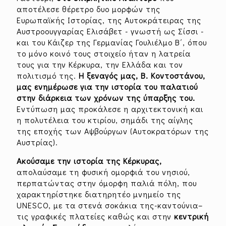
αποτέλεσε θέρετρο δυο μορφών της
Ευρωπαϊκής Ιστορίας, της Αυτοκράτειρας της
Αυστροουγγαρίας Ελισάβετ - γνωστή ως Σίσσι -
και του Κάιζερ της Γερμανίας Γουλιέλμο Β΄, όπου
το μόνο κοινό τους στοιχείο ήταν η λατρεία
τους για την Κέρκυρα, την Ελλάδα και τον
πολιτισμό της.
Η ξεναγός μας, Β. Κοντοστάνου,
μας ενημέρωσε για την ιστορία του παλατιού
στην διάρκεια των χρόνων της ύπαρξης του.
Εντύπωση μας προκάλεσε η αρχιτεκτονική και
η πολυτέλεια του κτιρίου, σημάδι της αίγλης
της εποχής των Αψβούργων (Αυτοκρατόρων της
Αυστρίας).
Ακούσαμε την ιστορία της Κέρκυρας,
απολαύσαμε τη φυσική ομορφιά του νησιού,
περπατώντας στην όμορφη παλιά πόλη, που
χαρακτηρίστηκε διατηρητέο μνημείο της
UNESCO, με τα στενά σοκάκια της-καντούνια–
τις γραφικές πλατείες καθώς και στην
κεντρική