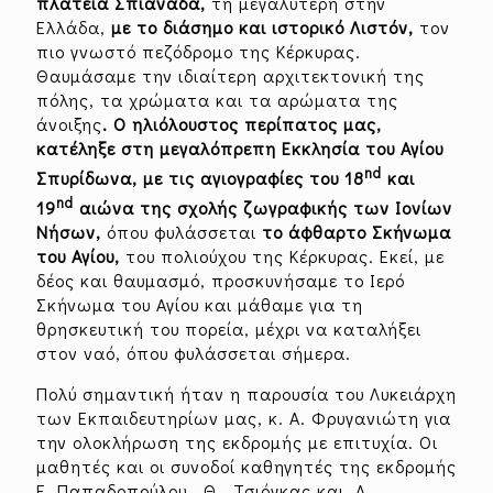
πλατεία Σπιανάδα,
τη μεγαλύτερη στην
Ελλάδα,
με το διάσημο και ιστορικό Λιστόν,
τον
πιο γνωστό πεζόδρομο της Κέρκυρας.
Θαυμάσαμε την ιδιαίτερη αρχιτεκτονική της
πόλης, τα χρώματα και τα αρώματα της
άνοιξης
. Ο ηλιόλουστος περίπατος μας,
κατέληξε στη μεγαλόπρεπη Εκκλησία του Αγίου
nd
Σπυρίδωνα, με τις αγιογραφίες του 18
και
nd
19
αιώνα της σχολής ζωγραφικής των Ιονίων
Νήσων,
όπου φυλάσσεται
το άφθαρτο Σκήνωμα
του Αγίου,
του πολιούχου της Κέρκυρας. Εκεί, με
δέος και θαυμασμό, προσκυνήσαμε το Ιερό
Σκήνωμα του Αγίου και μάθαμε για τη
θρησκευτική του πορεία, μέχρι να καταλήξει
στον ναό, όπου φυλάσσεται σήμερα.
Πολύ σημαντική ήταν η παρουσία του Λυκειάρχη
των Εκπαιδευτηρίων μας, κ. Α. Φρυγανιώτη για
την ολοκλήρωση της εκδρομής με επιτυχία. Οι
μαθητές και οι συνοδοί καθηγητές της εκδρομής
Ε. Παπαδοπούλου, Θ. Τσιόγκας και Λ.