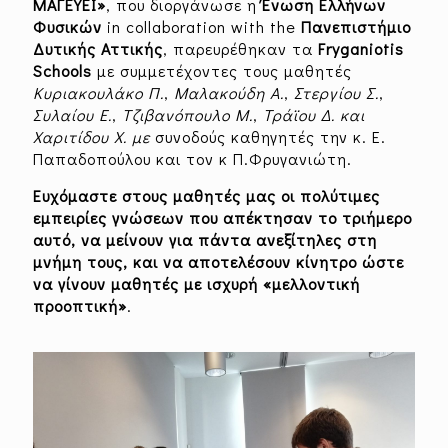
ΜΑΓΕΥΕΙ»
, που διοργάνωσε η
Ένωση Ελλήνων
Φυσικών
in collaboration with the
Πανεπιστήμιο
Δυτικής Αττικής
, παρευρέθηκαν τα
Fryganiotis
Schools
με συμμετέχοντες τους μαθητές
Κυριακουλάκο Π.
,
Μαλακούδη
Α.
,
Στεργίου
Σ.
,
Συλαίου
Ε.
,
Τζιβανόπουλο
Μ.
,
Τράϊου
Δ. και
Χαριτίδου
Χ. με
συνοδoύς καθηγητές την κ. Ε.
Παπαδοπούλου και τον κ Π.Φρυγανιώτη.
Ευχόμαστε στους μαθητές μας οι
πολύτιμες
εμπειρίες γνώσεων
που απέκτησαν το τριήμερο
αυτό, να μείνουν για πάντα ανεξίτηλες στη
μνήμη τους, και να αποτελέσουν κίνητρο ώστε
να γίνουν
μαθητές με ισχυρή «μελλοντική
προοπτική»
.