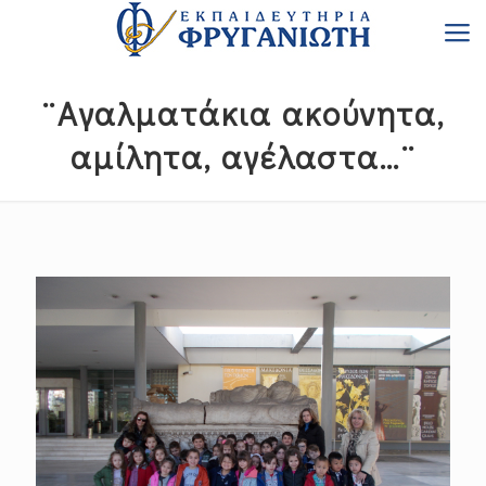
¨Αγαλματάκια ακούνητα,
αμίλητα, αγέλαστα…¨