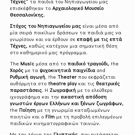
Τέχνες¨
τα παιδιά του Νηπιαγωγείου μας
επισκέφθηκαν το
Αρχαιολογικό Μουσείο
Θεσσαλονίκης.
Στόχος του Νηπιαγωγείου μας
είναι μέσα από
μία σειρά ποικίλων δράσεων τα παιδιά μας να
γνωρίσουν και να έρθουν σε
επαφή με τις επτά
Τέχνες,
καθώς κατέχουν μια σημαντική θέση
στο καθημερινό μας πρόγραμμα.
The
Music
μέσα από το
παιδικό τραγούδι,
the
Χορός
με τα
ψυχοκινητικά παιχνίδια
and
Ρυθμική αγωγή
, the
Theater
που εκφράζεται
αυθόρμητα στο
theatre play
και τις
θεατρικές
παραστάσεις
. Η
Ζωγραφική
με το ελεύθερο
ιχνογράφημα και την
εικαστική απόδοση
γνωστών έργων Ελλήνων και ξένων ζωγράφων,
the
Ποίηση
με τη γνωριμία καταξιωμένων
ποιητών και ο
Film
με τη προβολή επιλεγμένων
παιδικών κινηματογραφικών ταινιών.
Με την τέχνη της
Γλυπτικής,
που εντάσσεται