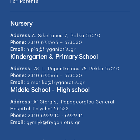
For Parents
Nursery
Address:
Α. Sikelianou 7, Pefka 57010
Phone:
2310 673565 – 673030
Email:
nipia@fryganiotis.gr
Kindergarten & Primary School
Address:
78 L. Papanikolaou 78 Pekka 57010
Phone:
2310 673565 – 673030
Email:
dimotiko@fryganiotis.gr
Middle School - High school
Address:
Ai Giorgis, Papageorgiou General
Hospital Polychni 56532
Phone:
2310 692940 - 692941
Email:
gymlyk@fryganiotis.gr