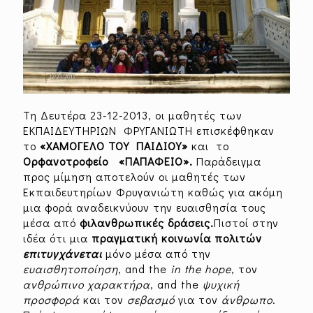
Τη Δευτέρα 23-12-2013, οι μαθητές των
ΕΚΠΑΙΔΕΥΤΗΡΙΩΝ ΦΡΥΓΑΝΙΩΤΗ επισκέφθηκαν
το
«ΧΑΜΟΓΕΛΟ ΤΟΥ ΠΑΙΔΙΟΥ»
και το
Ορφανοτροφείο «ΠΑΠΑΦΕΙΟ».
Παράδειγμα
προς μίμηση αποτελούν οι μαθητές των
Εκπαιδευτηρίων Φρυγανιώτη καθώς για ακόμη
μια φορά αναδεικνύουν την ευαισθησία τους
μέσα από
φιλανθρωπικές δράσεις.
Πιστοί στην
ιδέα ότι μια
πραγματική κοινωνία
πολιτών
επιτυγχάνεται
μόνο μέσα από την
ευαισθητοποίηση
, and the
in the hope
, τον
ανθρώπινο
χαρακτήρα
, and the
ψυχική
προσφορά
και τον
σεβασμό
για τον
άνθρωπο
.