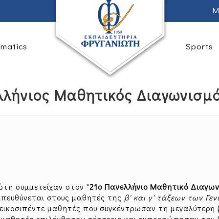
M
rmatics
Sports
λλήνιος Μαθητικός Διαγωνισμό
ώτη συμμετείχαν στον "
21ο Πανελλήνιο Μαθητικό Διαγω
απευθύνεται στους μαθητές της
β' και γ' τάξεων των Γεν
εικοσιπέντε μαθητές που συγκέντρωσαν τη μεγαλύτερη
ς μαθητές επιλέχθησαν τέσσερις και εκπροσώπησαν την