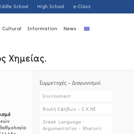
iddle School
High School
e-Class
Cultural
Information
News
ς Χημείας.
Συμμετοχές – Διαγωνισμοί
Environment
Βουλή Εφήβων – Ε.Κ.ΝΕ
νισμό
ικών
Greek Language -
 βαθμολογία
Argumentation - Rhetoric
 Ελλάδα