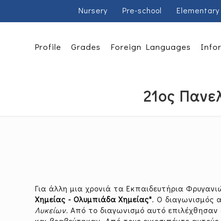
Nursery
Pre-school
Elementary
Profile
Grades
Foreign Languages
Info
21ος Πανε
Για άλλη μια χρονιά τα Εκπαιδευτήρια Φρυγανι
Χημείας - Ολυμπιάδα Χημείας"
. Ο διαγωνισμός 
Λυκείων.
Από το διαγωνισμό αυτό επιλέχθησαν 
και βραβεύτηκαν. Από τους εικοσιπέντε αυτού