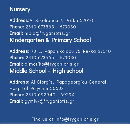
Nursery
Address:
Α. Sikelianou 7, Pefka 57010
Phone:
2310 673565 – 673030
Email:
nipia@fryganiotis.gr
Kindergarten & Primary School
Address:
78 L. Papanikolaou 78 Pekka 57010
Phone:
2310 673565 – 673030
Email:
dimotiko@fryganiotis.gr
Middle School - High school
Address:
Ai Giorgis, Papageorgiou General
Hospital Polychni 56532
Phone:
2310 692940 - 692941
Email:
gymlyk@fryganiotis.gr
Find us at info@fryganiotis.gr