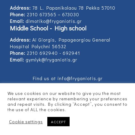
Address:
78 L. Papanikolaou 78 Pekka 57010
Phone:
2310 673565 – 673030
Email:
dimotiko@fryganiotis.gr
Middle School - High school
Address:
Ai Giorgis, Papageorgiou General
Hospital Polychni 56532
Phone:
2310 692940 - 692941
Email:
gymlyk@fryganiotis.gr
Find us at info@fryganiotis.gr
We use cookies on our website to give you the most
relevant experience by remembering your preferences
and repeat visits. By clicking “Accept”, you consent to
© 2017 Εκπαιδευτήρια Φρυγανιώτη - Developed
the use of ALL the cookies.
by
Vertitech
Cookie settings
ACCEPT