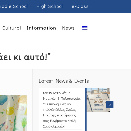
iddle School
High School
e-Class
Cultural
Information
News
ει κι αυτό!”
Latest News & Events
Με 15 Ιατρικές, 5
Νομικές, 8 Πολυτεχνεία,
12 Οικονομικές και …
0
πολλές άλλες Σχολές
Πρώτης προτίμησης
σας Ευχόμαστε Καλή
Σταδιοδρομία!