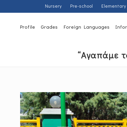
Nursery
Pre-school
Elementary
Profile
Grades
Foreign Languages
Info
“Αγαπάμε το