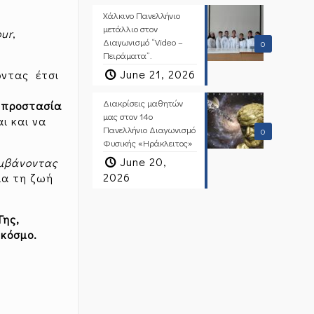
Χάλκινο Πανελλήνιο
μετάλλιο στον
our
,
Διαγωνισμό “Video –
0
Πειράματα”.
June 21, 2026
ντας έτσι
Διακρίσεις μαθητών
ν
προστασία
μας στον 14ο
ι και να
Πανελλήνιο Διαγωνισμό
0
Φυσικής «Ηράκλειτος»
June 20,
αμβάνοντας
2026
ια τη ζωή
Γης,
 κόσμο.