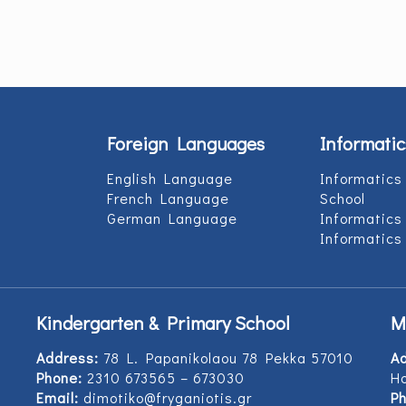
Foreign Languages
Informatic
English Language
Informatics
French Language
School
German Language
Informatics
Informatics
Kindergarten & Primary School
M
Address:
78 L. Papanikolaou 78 Pekka 57010
A
Phone:
2310 673565 – 673030
Ho
Email:
dimotiko@fryganiotis.gr
Ph