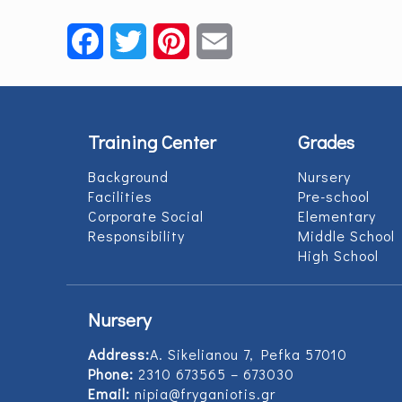
Facebook
Twitter
Pinterest
Email
Training Center
Grades
Background
Nursery
Facilities
Pre-school
Corporate Social
Elementary
Responsibility
Middle School
High School
Nursery
Address:
Α. Sikelianou 7, Pefka 57010
Phone:
2310 673565 – 673030
Email:
nipia@fryganiotis.gr