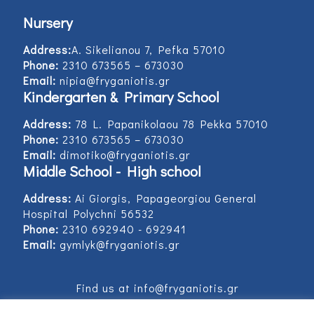
Nursery
Address:
Α. Sikelianou 7, Pefka 57010
Phone:
2310 673565 – 673030
Email:
nipia@fryganiotis.gr
Kindergarten & Primary School
Address:
78 L. Papanikolaou 78 Pekka 57010
Phone:
2310 673565 – 673030
Email:
dimotiko@fryganiotis.gr
Middle School - High school
Address:
Ai Giorgis, Papageorgiou General
Hospital Polychni 56532
Phone:
2310 692940 - 692941
Email:
gymlyk@fryganiotis.gr
Find us at info@fryganiotis.gr