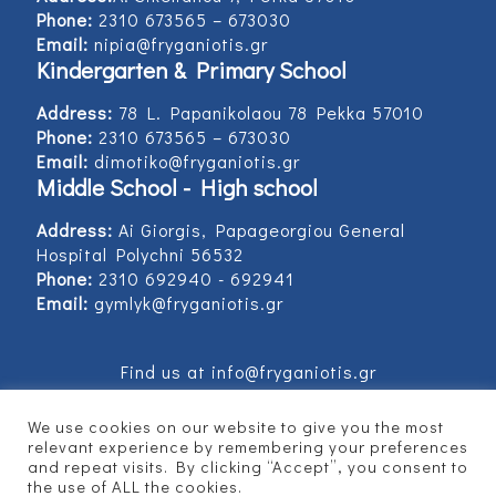
Phone:
2310 673565 – 673030
Email:
nipia@fryganiotis.gr
Kindergarten & Primary School
Address:
78 L. Papanikolaou 78 Pekka 57010
Phone:
2310 673565 – 673030
Email:
dimotiko@fryganiotis.gr
Middle School - High school
Address:
Ai Giorgis, Papageorgiou General
Hospital Polychni 56532
Phone:
2310 692940 - 692941
Email:
gymlyk@fryganiotis.gr
Find us at info@fryganiotis.gr
We use cookies on our website to give you the most
relevant experience by remembering your preferences
and repeat visits. By clicking “Accept”, you consent to
© 2017 Εκπαιδευτήρια Φρυγανιώτη - Developed
the use of ALL the cookies.