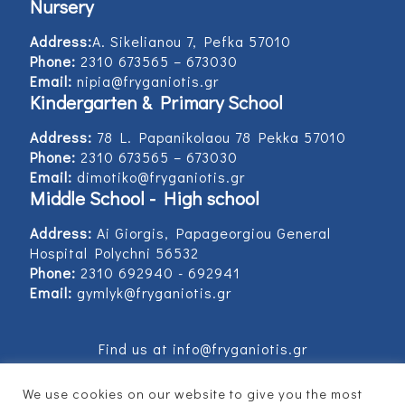
Nursery
Address:
Α. Sikelianou 7, Pefka 57010
Phone:
2310 673565 – 673030
Email:
nipia@fryganiotis.gr
Kindergarten & Primary School
Address:
78 L. Papanikolaou 78 Pekka 57010
Phone:
2310 673565 – 673030
Email:
dimotiko@fryganiotis.gr
Middle School - High school
Address:
Ai Giorgis, Papageorgiou General
Hospital Polychni 56532
Phone:
2310 692940 - 692941
Email:
gymlyk@fryganiotis.gr
Find us at info@fryganiotis.gr
We use cookies on our website to give you the most