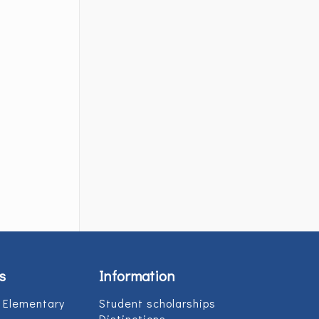
s
Information
 Elementary
Student scholarships
Distinctions