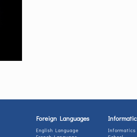
Foreign Languages
Informatic
English Language
Informatics
French Language
School