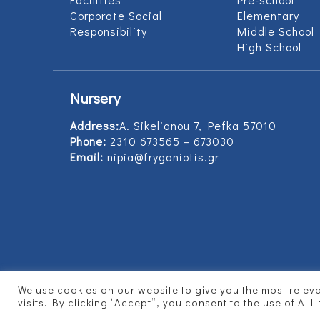
Corporate Social
Elementary
Responsibility
Middle School
High School
Nursery
Address:
Α. Sikelianou 7, Pefka 57010
Phone:
2310 673565 – 673030
Email:
nipia@fryganiotis.gr
We use cookies on our website to give you the most rele
© 2017 Εκπαιδευτήρια Φρυγανιώτη - Develope
visits. By clicking “Accept”, you consent to the use of ALL