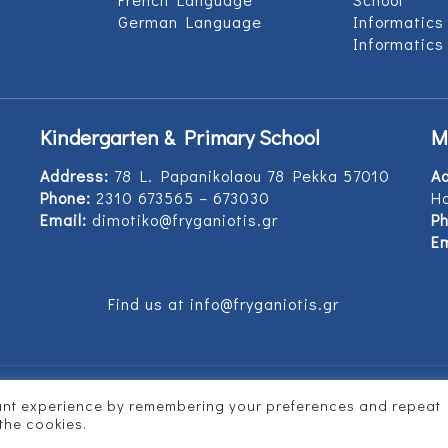
German Language
Informatics
Informatics
Kindergarten & Primary School
M
Address:
78 L. Papanikolaou 78 Pekka 57010
A
Phone:
2310 673565 – 673030
Ho
Email:
dimotiko@fryganiotis.gr
Ph
Em
Find us at info@fryganiotis.gr
vant experience by remembering your preferences and repeat
d by
Vertitech
 the cookies.