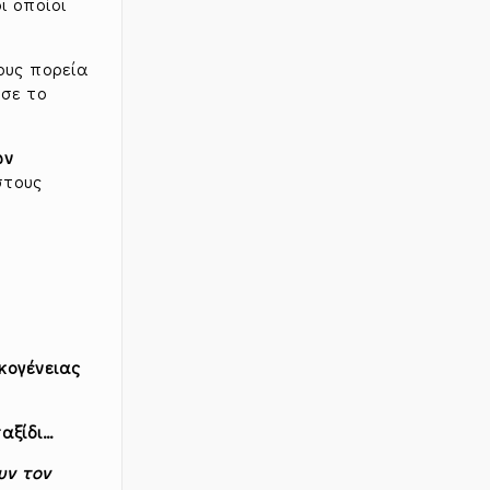
 οποίοι
ους πορεία
σε το
ων
στους
κογένειας
αξίδι…
υν τον