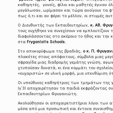
καθηγητές, γονείς, φίλοι και μαθητές έγιναν 
μεγάλωσαν, ωρίμασαν και τώρα ανοίγουν τα φτ
πως ό,τι και αν φέρει το μέλλον, οι στιγμές α
Ο Διευθυντής των Εκπαιδευτηρίων,
κ. Αθ. Φρυ
τους ευχήθηκε να συνεχίσουν να εμπλουτίζουν τ
διαφυλάσσοντας στο ακέραιο το ήθος και την 
στα
Fryganiotis Schools
.
Στο αποκορύφωμα της βραδιάς,
ο κ. Π. Φρυγα
πλακέτες στους απόφοιτους, σύμβολα μιας μεγ
σφραγίδα μιας διαδρομής γεμάτης γνώση, αγωνία
χτυπούσαν δυνατά, κι ένα κομμάτι του σχολείο
«ευχαριστώ» σε υλική μορφή, μια υπενθύμιση ό
Οι υπεύθυνες καθηγήτριες των τμημάτων της γ
(γ΄3) αποχαιρέτησαν τα παιδιά εκφράζοντας σ
Εκπαιδευτηρίων Φρυγανιώτη.
Ακολούθησαν οι αποχαιρετιστήριοι λόγοι των 
μέσα από μια προσωπική και έντονα συναισθη