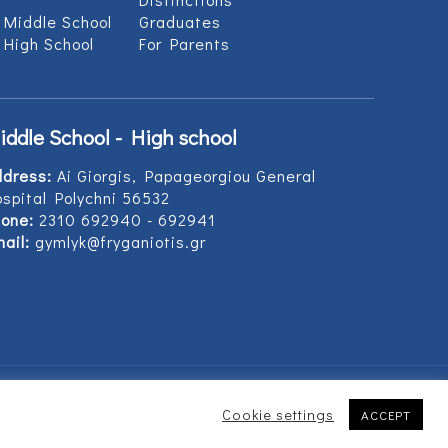
 Middle School
Graduates
 High School
For Parents
iddle School - High school
ddress:
Ai Giorgis, Papageorgiou General
spital Polychni 56532
one:
2310 692940 - 692941
ail:
gymlyk@fryganiotis.gr
Cookie settings
ACCEPT