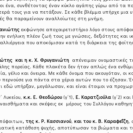
όλοι ένα, συνθέτοντας έναν κύκλο αγάπης γύρω από τα π
ερά τους για να πετάξουν. Σε κάθε βλέμμα υπήρχε μια 
υτές θα παραμείνουν αναλλοίωτες στη μνήμη.
γανιώτης
εκφώνησε αποχαιρετιστήριο λόγο στους απόφοι
ην ενήλικη πλέον ζωή τους με γνώσεις, δεξιότητες και 
καλλιέργεια που αποκόμισαν κατά τη διάρκεια της φοίτη
νιώτης και η κ. Χ. Φρυγανιώτη
απένειμαν ονομαστικές τ
άλης πορείας. Κάθε πλακέτα δεν ήταν απλώς ένα ενθύμι
, γέλιο και όνειρα. Με κάθε όνομα που ακουγόταν, οι κ
υ περνούσε για πάντα στα χέρια αυτών που το έζησαν. 
τι εδώ υπήρξαν, μεγάλωσαν, και είναι έτοιμοι να προχωρ
΄ Λυκείου,
κ.κ. Ε. Θεοδώρου
(γ΄1),
Ε. Καρατζιούλα
(γ΄2) και
υναισθήματα και σκέψεις εκ μέρους του Συλλόγου καθηγ
απόφοιτων
, της κ. Ρ. Κασσιανού
,
και του κ. Β. Καραφεΐζη
, 
ματική κατάθεση ψυχής, αποτύπωσαν τα βιώματα και τι