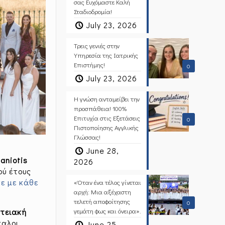
σας Ευχόμαστε Καλή
Σταδιοδρομία!
July 23, 2026
Τρεις γενιές στην
Υπηρεσία της Ιατρικής
Επιστήμης!
0
July 23, 2026
Η γνώση ανταμείβει την
προσπάθεια! 100%
Επιτυχία στις Εξετάσεις
0
Πιστοποίησης Αγγλικής
Γλώσσας!
June 28,
ganiotis
2026
ού έτους
ε με κάθε
«Όταν ένα τέλος γίνεται
αρχή: Μια αξέχαστη
τελετή αποφοίτησης
0
τειακή
γεμάτη φως και όνειρα».
αλοι,
June 25,