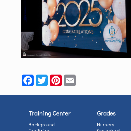
Facebook
Twitter
Pinterest
Email
Training Center
Grades
Background
Nursery
Facilities
Pre-school