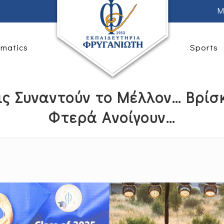
M
rmatics
Sports
ις Συναντούν το Μέλλον… Βρίσ
Φτερά Ανοίγουν…