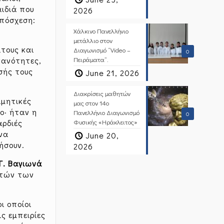
αιδιά που
2026
υπόσχεση:
Χάλκινο Πανελλήνιο
μετάλλιο στον
τους και
Διαγωνισμό “Video –
0
ικανότητες,
Πειράματα”.
σής τους
June 21, 2026
Διακρίσεις μαθητών
ιμητικές
μας στον 14ο
ο· ήταν η
Πανελλήνιο Διαγωνισμό
0
αρδιές
Φυσικής «Ηράκλειτος»
Ένα
June 20,
ήσουν.
2026
Γ. Βαγιωνά
ητών των
οι οποίοι
ς εμπειρίες