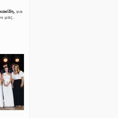
ιακίδη,
για
ων μας.